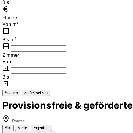
Bis
Fläche
Von m²
Bis m²
Zimmer
Von
Bis
Suchen
Zurücksetzen
Provisionsfreie & geförde
Alle
Miete
Eigentum