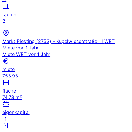
räume
2
Markt Piesting (2753)
- Kupelwieserstraße 11
WET
Miete
vor 1 Jahr
Miete
WET
vor 1 Jahr
miete
753.93
fläche
74.73 m²
eigenkapital
-1