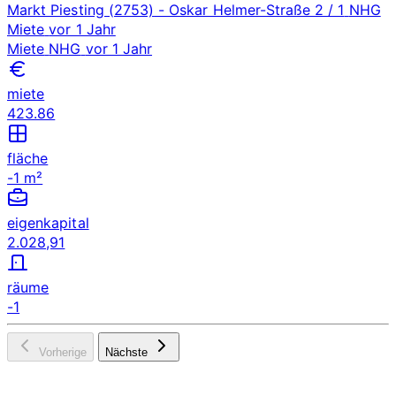
Markt Piesting (2753)
- Oskar Helmer-Straße 2 / 1
NHG
Miete
vor 1 Jahr
Miete
NHG
vor 1 Jahr
miete
423.86
fläche
-1 m²
eigenkapital
2.028,91
räume
-1
Vorherige
Nächste