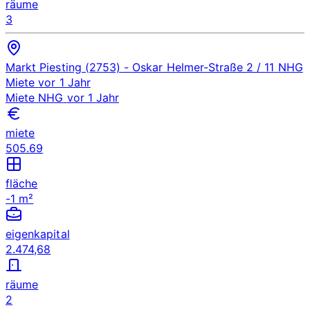
räume
3
Markt Piesting (2753)
- Oskar Helmer-Straße 2 / 11
NHG
Miete
vor 1 Jahr
Miete
NHG
vor 1 Jahr
miete
505.69
fläche
-1 m²
eigenkapital
2.474,68
räume
2