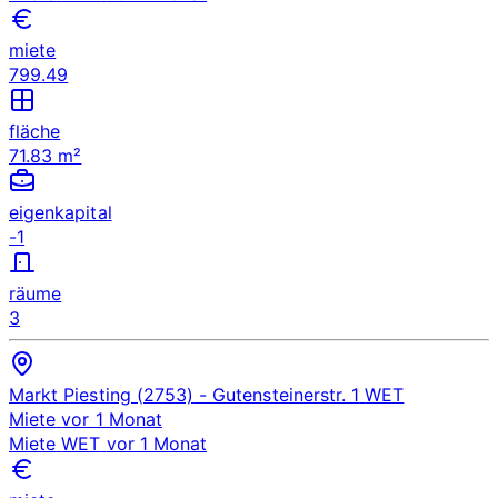
miete
799.49
fläche
71.83 m²
eigenkapital
-1
räume
3
Markt Piesting (2753)
- Gutensteinerstr. 1
WET
Miete
vor 1 Monat
Miete
WET
vor 1 Monat