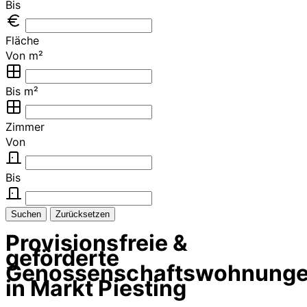
Bis
Fläche
Von m²
Bis m²
Zimmer
Von
Bis
Suchen
Zurücksetzen
Provisionsfreie &
geförderte
Genossenschaftswohnung
in Markt Piesting