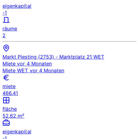
eigenkapital
-1
räume
2
Markt Piesting (2753)
- Marktplatz 21
WET
Miete
vor 4 Monaten
Miete
WET
vor 4 Monaten
miete
466.41
fläche
52.62 m²
eigenkapital
-1