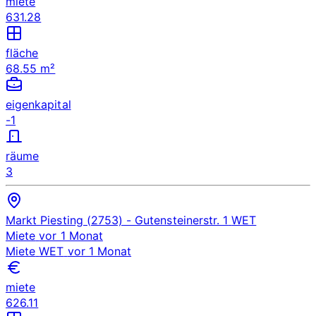
miete
631.28
fläche
68.55 m²
eigenkapital
-1
räume
3
Markt Piesting (2753)
- Gutensteinerstr. 1
WET
Miete
vor 1 Monat
Miete
WET
vor 1 Monat
miete
626.11