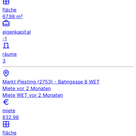
fläche
67.98 m²
eigenkapital
-1
räume
3
Markt Piesting (2753)
- Bahngasse 8
WET
Miete
vor 2 Monaten
Miete
WET
vor 2 Monaten
miete
832.98
fläche