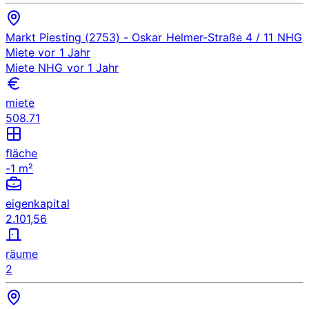
Markt Piesting (2753)
- Oskar Helmer-Straße 4 / 11
NHG
Miete
vor 1 Jahr
Miete
NHG
vor 1 Jahr
miete
508.71
fläche
-1 m²
eigenkapital
2.101,56
räume
2