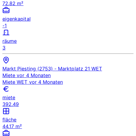
72.82 m²
eigenkapital
-1
räume
3
Markt Piesting (2753)
- Marktplatz 21
WET
Miete
vor 4 Monaten
Miete
WET
vor 4 Monaten
miete
392.49
fläche
44.17 m²