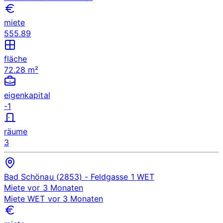
miete
555.89
fläche
72.28 m²
eigenkapital
-1
räume
3
Bad Schönau (2853)
- Feldgasse 1
WET
Miete
vor 3 Monaten
Miete
WET
vor 3 Monaten