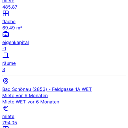
miete
485.87
fläche
69.49 m²
eigenkapital
-1
räume
3
Bad Schönau (2853)
- Feldgasse 1A
WET
Miete
vor 6 Monaten
Miete
WET
vor 6 Monaten
miete
794.05