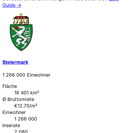
Guide →
Steiermark
1 266 000 Einwohner
Fläche
16 401 km²
Ø Bruttomiete
€12.70/m²
Einwohner
1 266 000
Inserate
2 080