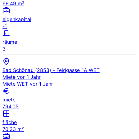
69.49 m²
eigenkapital
-1
räume
3
Bad Schönau (2853)
- Feldgasse 1A
WET
Miete
vor 1 Jahr
Miete
WET
vor 1 Jahr
miete
794.05
fläche
70.23 m²