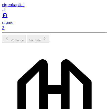
eigenkapital
-1
räume
3
Vorherige
Nächste