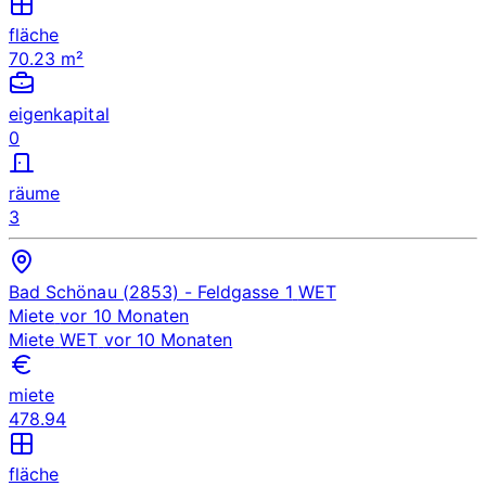
fläche
70.23 m²
eigenkapital
0
räume
3
Bad Schönau (2853)
- Feldgasse 1
WET
Miete
vor 10 Monaten
Miete
WET
vor 10 Monaten
miete
478.94
fläche