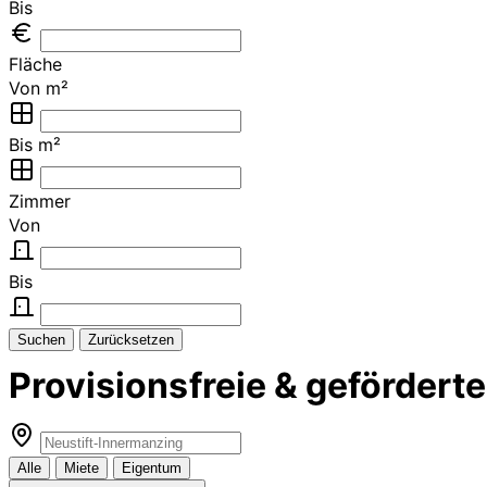
Bis
Fläche
Von m²
Bis m²
Zimmer
Von
Bis
Suchen
Zurücksetzen
Provisionsfreie & geförder
Alle
Miete
Eigentum