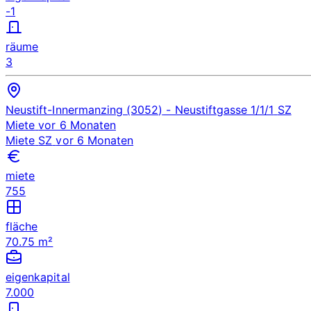
-1
räume
3
Neustift-Innermanzing (3052)
- Neustiftgasse 1/1/1
SZ
Miete
vor 6 Monaten
Miete
SZ
vor 6 Monaten
miete
755
fläche
70.75 m²
eigenkapital
7.000