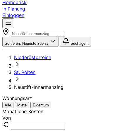
Homebrick
In Planung
Einloggen
Sortieren:
Neueste zuerst
Suchagent
Niederösterreich
St. Pölten
Neustift-Innermanzing
Wohnungsart
Alle
Miete
Eigentum
Monatliche Kosten
Von