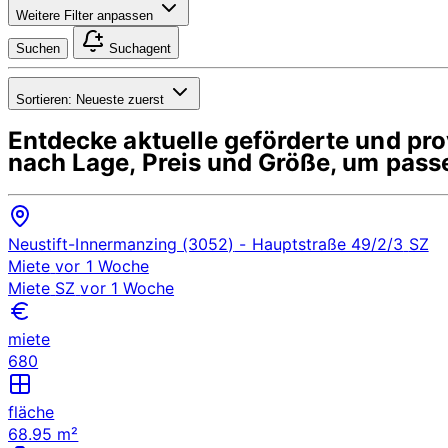
Weitere Filter anpassen
Suchen
Suchagent
Sortieren:
Neueste zuerst
Entdecke aktuelle geförderte und p
nach Lage, Preis und Größe, um pass
Neustift-Innermanzing (3052)
- Hauptstraße 49/2/3
SZ
Miete
vor 1 Woche
Miete
SZ
vor 1 Woche
miete
680
fläche
68.95 m²