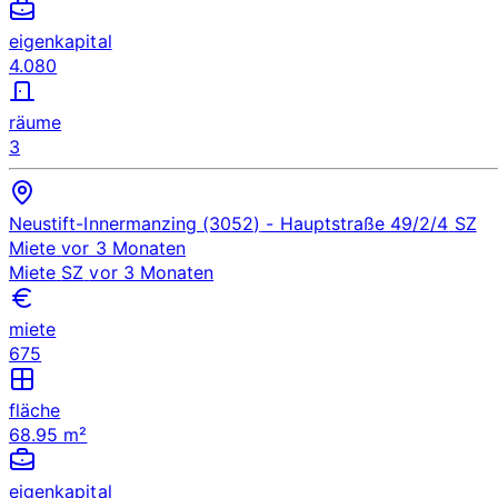
eigenkapital
4.080
räume
3
Neustift-Innermanzing (3052)
- Hauptstraße 49/2/4
SZ
Miete
vor 3 Monaten
Miete
SZ
vor 3 Monaten
miete
675
fläche
68.95 m²
eigenkapital