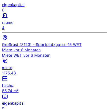
eigenkapital
0
räume
4
Großrust (3123)
- Sportplatzgasse 15
WET
Miete
vor 6 Monaten
Miete
WET
vor 6 Monaten
miete
1175.43
fläche
85.74 m²
eigenkapital
0