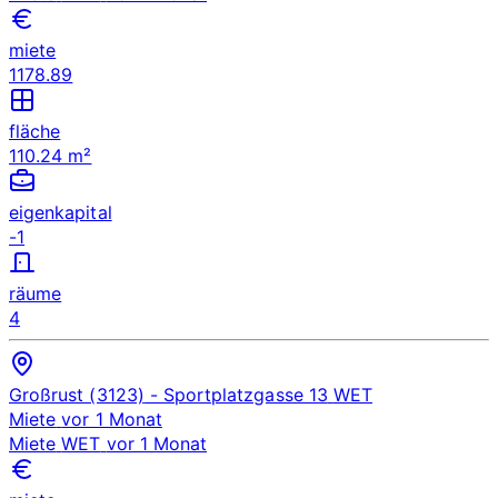
miete
1178.89
fläche
110.24 m²
eigenkapital
-1
räume
4
Großrust (3123)
- Sportplatzgasse 13
WET
Miete
vor 1 Monat
Miete
WET
vor 1 Monat