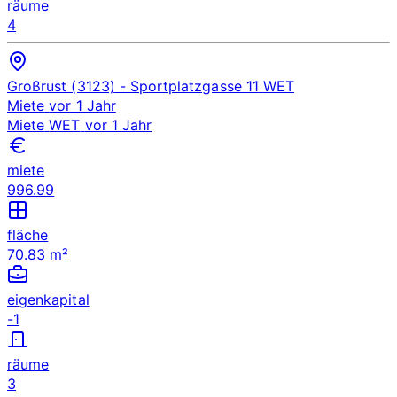
räume
4
Großrust (3123)
- Sportplatzgasse 11
WET
Miete
vor 1 Jahr
Miete
WET
vor 1 Jahr
miete
996.99
fläche
70.83 m²
eigenkapital
-1
räume
3