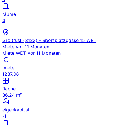
räume
4
Großrust (3123)
- Sportplatzgasse 15
WET
Miete
vor 11 Monaten
Miete
WET
vor 11 Monaten
miete
1237.08
fläche
86.24 m²
eigenkapital
-1