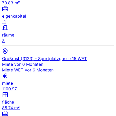
70.83 m²
eigenkapital
-1
räume
3
Großrust (3123)
- Sportplatzgasse 15
WET
Miete
vor 6 Monaten
Miete
WET
vor 6 Monaten
miete
1100.97
fläche
85.74 m²