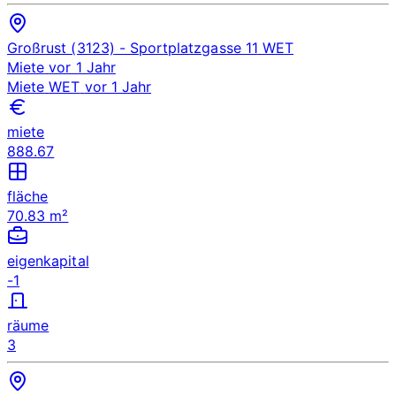
Großrust (3123)
- Sportplatzgasse 11
WET
Miete
vor 1 Jahr
Miete
WET
vor 1 Jahr
miete
888.67
fläche
70.83 m²
eigenkapital
-1
räume
3