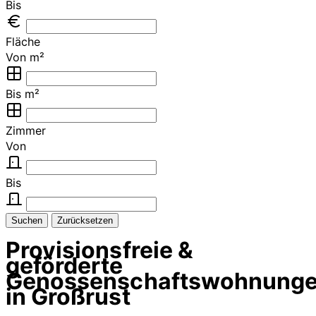
Bis
Fläche
Von m²
Bis m²
Zimmer
Von
Bis
Suchen
Zurücksetzen
Provisionsfreie &
geförderte
Genossenschaftswohnung
in Großrust