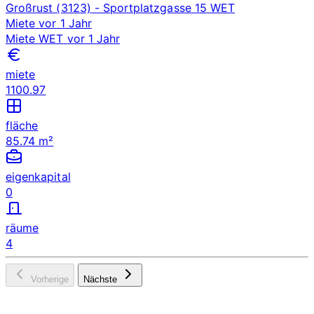
Großrust (3123)
- Sportplatzgasse 15
WET
Miete
vor 1 Jahr
Miete
WET
vor 1 Jahr
miete
1100.97
fläche
85.74 m²
eigenkapital
0
räume
4
Vorherige
Nächste