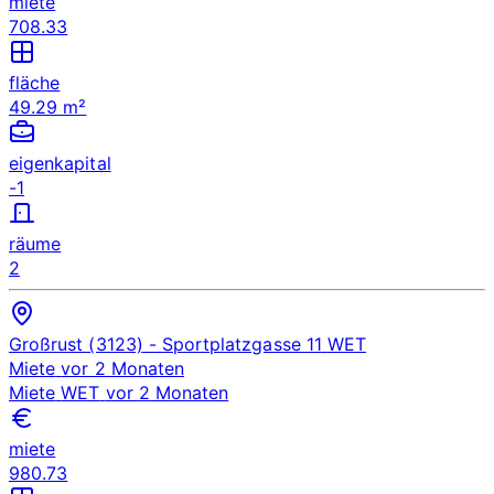
miete
708.33
fläche
49.29 m²
eigenkapital
-1
räume
2
Großrust (3123)
- Sportplatzgasse 11
WET
Miete
vor 2 Monaten
Miete
WET
vor 2 Monaten
miete
980.73