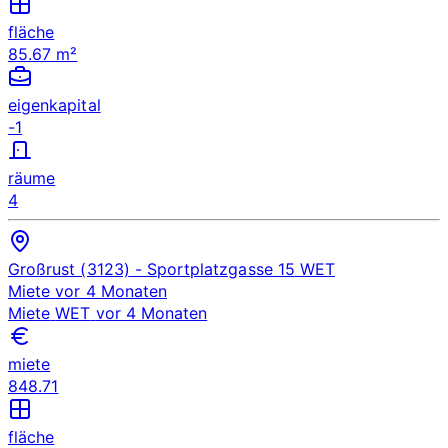
fläche
85.67 m²
eigenkapital
-1
räume
4
Großrust (3123)
- Sportplatzgasse 15
WET
Miete
vor 4 Monaten
Miete
WET
vor 4 Monaten
miete
848.71
fläche