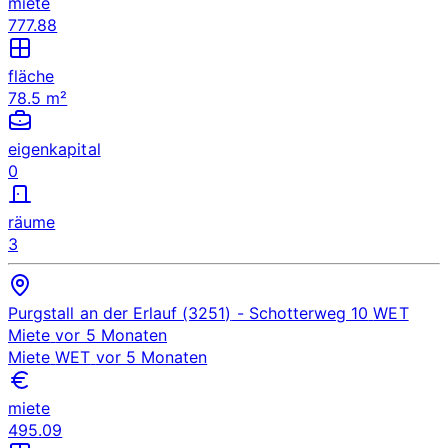
miete
777.88
fläche
78.5 m²
eigenkapital
0
räume
3
Purgstall an der Erlauf (3251)
- Schotterweg 10
WET
Miete
vor 5 Monaten
Miete
WET
vor 5 Monaten
miete
495.09