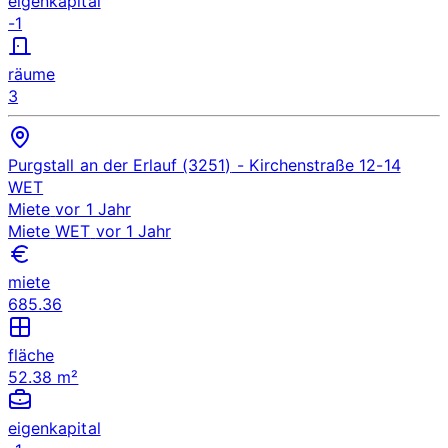
eigenkapital
-1
räume
3
Purgstall an der Erlauf (3251)
- Kirchenstraße 12-14
WET
Miete
vor 1 Jahr
Miete
WET
vor 1 Jahr
miete
685.36
fläche
52.38 m²
eigenkapital