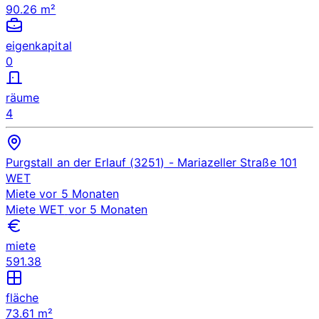
90.26 m²
eigenkapital
0
räume
4
Purgstall an der Erlauf (3251)
- Mariazeller Straße 101
WET
Miete
vor 5 Monaten
Miete
WET
vor 5 Monaten
miete
591.38
fläche
73.61 m²