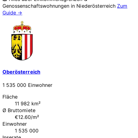
Genossenschaftswohnungen in
Niederösterreich
Zum
Guide →
Oberösterreich
1 535 000 Einwohner
Fläche
11 982 km²
Ø Bruttomiete
€12.60/m²
Einwohner
1 535 000
Inserate