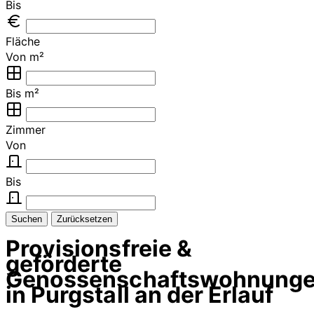
Bis
Fläche
Von m²
Bis m²
Zimmer
Von
Bis
Suchen
Zurücksetzen
Provisionsfreie &
geförderte
Genossenschaftswohnung
in Purgstall an der Erlauf