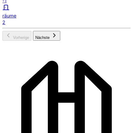
-1
räume
2
Vorherige
Nächste