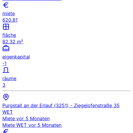
miete
620.81
fläche
82.32 m²
eigenkapital
-1
räume
3
Purgstall an der Erlauf (3251)
- Ziegelofenstraße 35
WET
Miete
vor 5 Monaten
Miete
WET
vor 5 Monaten