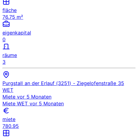
fläche
76.75 m²
eigenkapital
0
räume
3
Purgstall an der Erlauf (3251)
- Ziegelofenstraße 35
WET
Miete
vor 5 Monaten
Miete
WET
vor 5 Monaten
miete
780.95