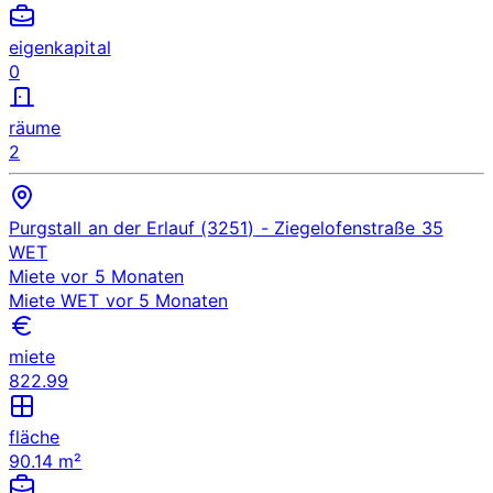
eigenkapital
0
räume
2
Purgstall an der Erlauf (3251)
- Ziegelofenstraße 35
WET
Miete
vor 5 Monaten
Miete
WET
vor 5 Monaten
miete
822.99
fläche
90.14 m²