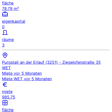
fläche
78.79 m²
eigenkapital
0
räume
3
Purgstall an der Erlauf (3251)
- Ziegelofenstraße 35
WET
Miete
vor 5 Monaten
Miete
WET
vor 5 Monaten
miete
985.75
fläche