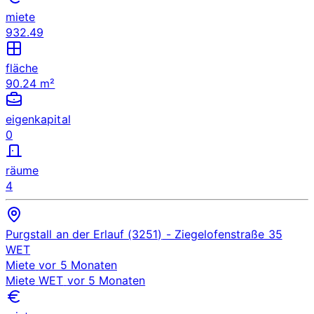
miete
932.49
fläche
90.24 m²
eigenkapital
0
räume
4
Purgstall an der Erlauf (3251)
- Ziegelofenstraße 35
WET
Miete
vor 5 Monaten
Miete
WET
vor 5 Monaten