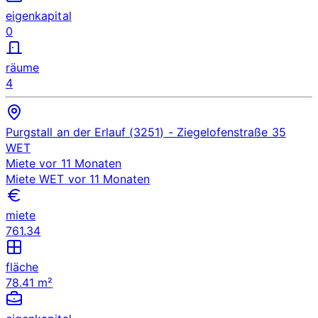
eigenkapital
0
räume
4
Purgstall an der Erlauf (3251)
- Ziegelofenstraße 35
WET
Miete
vor 11 Monaten
Miete
WET
vor 11 Monaten
miete
761.34
fläche
78.41 m²