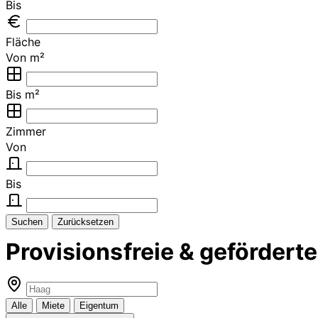
Bis
Fläche
Von m²
Bis m²
Zimmer
Von
Bis
Suchen
Zurücksetzen
Provisionsfreie & geförde
Alle
Miete
Eigentum