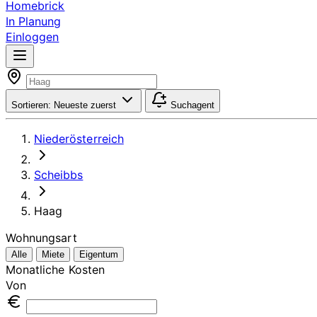
Homebrick
In Planung
Einloggen
Sortieren:
Neueste zuerst
Suchagent
Niederösterreich
Scheibbs
Haag
Wohnungsart
Alle
Miete
Eigentum
Monatliche Kosten
Von