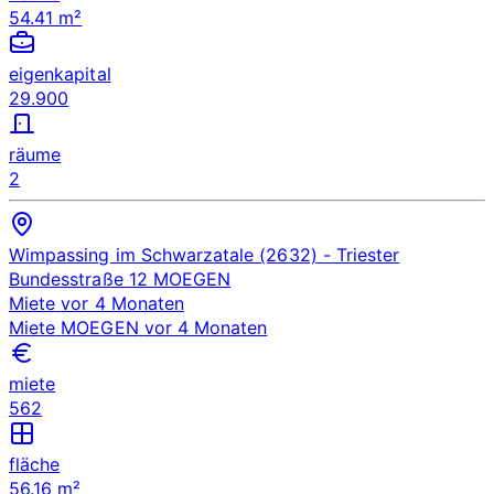
54.41 m²
eigenkapital
29.900
räume
2
Wimpassing im Schwarzatale (2632)
- Triester
Bundesstraße 12
MOEGEN
Miete
vor 4 Monaten
Miete
MOEGEN
vor 4 Monaten
miete
562
fläche
56.16 m²