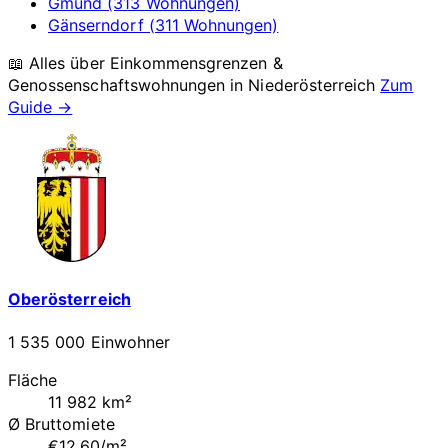
Gmünd (313 Wohnungen)
Gänserndorf (311 Wohnungen)
📖 Alles über Einkommensgrenzen &
Genossenschaftswohnungen in
Niederösterreich
Zum
Guide →
Oberösterreich
1 535 000 Einwohner
Fläche
11 982 km²
Ø Bruttomiete
€12.60/m²