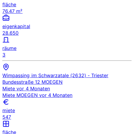
fläche
76.47 m²
eigenkapital
28.650
räume
3
Wimpassing im Schwarzatale (2632)
- Triester
Bundesstraße 12
MOEGEN
Miete
vor 4 Monaten
Miete
MOEGEN
vor 4 Monaten
miete
547
fläche