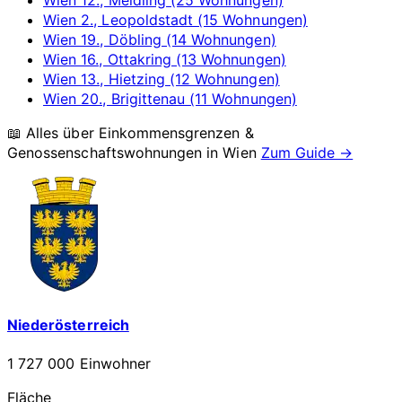
Wien 2., Leopoldstadt (15 Wohnungen)
Wien 19., Döbling (14 Wohnungen)
Wien 16., Ottakring (13 Wohnungen)
Wien 13., Hietzing (12 Wohnungen)
Wien 20., Brigittenau (11 Wohnungen)
📖 Alles über Einkommensgrenzen &
Genossenschaftswohnungen in
Wien
Zum Guide →
Niederösterreich
1 727 000 Einwohner
Fläche