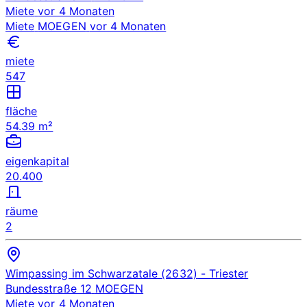
Miete
vor 4 Monaten
Miete
MOEGEN
vor 4 Monaten
miete
547
fläche
54.39 m²
eigenkapital
20.400
räume
2
Wimpassing im Schwarzatale (2632)
- Triester
Bundesstraße 12
MOEGEN
Miete
vor 4 Monaten