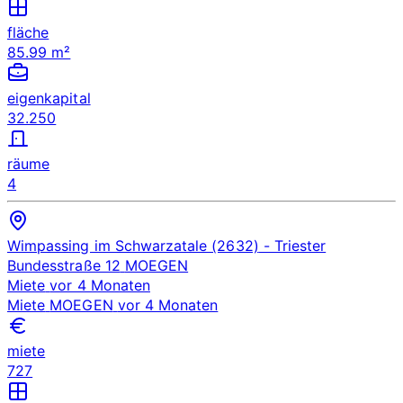
fläche
85.99 m²
eigenkapital
32.250
räume
4
Wimpassing im Schwarzatale (2632)
- Triester
Bundesstraße 12
MOEGEN
Miete
vor 4 Monaten
Miete
MOEGEN
vor 4 Monaten
miete
727