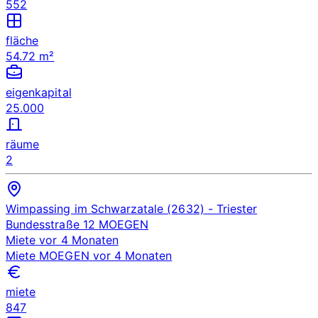
552
fläche
54.72 m²
eigenkapital
25.000
räume
2
Wimpassing im Schwarzatale (2632)
- Triester
Bundesstraße 12
MOEGEN
Miete
vor 4 Monaten
Miete
MOEGEN
vor 4 Monaten
miete
847