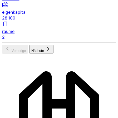
eigenkapital
28.100
räume
2
Vorherige
Nächste