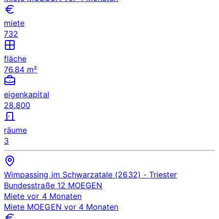
miete
732
fläche
76.84 m²
eigenkapital
28.800
räume
3
Wimpassing im Schwarzatale (2632)
- Triester
Bundesstraße 12
MOEGEN
Miete
vor 4 Monaten
Miete
MOEGEN
vor 4 Monaten