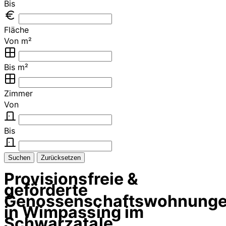
Bis
Fläche
Von m²
Bis m²
Zimmer
Von
Bis
Suchen
Zurücksetzen
Provisionsfreie &
geförderte
Genossenschaftswohnung
in Wimpassing im
Schwarzatale