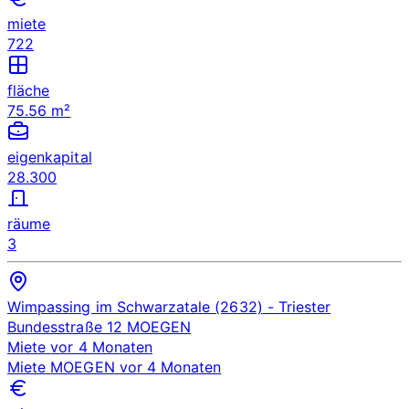
miete
722
fläche
75.56 m²
eigenkapital
28.300
räume
3
Wimpassing im Schwarzatale (2632)
- Triester
Bundesstraße 12
MOEGEN
Miete
vor 4 Monaten
Miete
MOEGEN
vor 4 Monaten