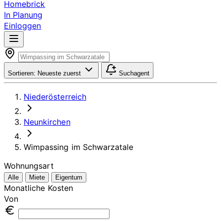
Homebrick
In Planung
Einloggen
Sortieren:
Neueste zuerst
Suchagent
Niederösterreich
Neunkirchen
Wimpassing im Schwarzatale
Wohnungsart
Alle
Miete
Eigentum
Monatliche Kosten
Von