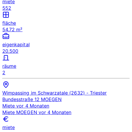
miete
552
fläche
54.72 m²
eigenkapital
20.500
räume
2
Wimpassing im Schwarzatale (2632)
- Triester
Bundesstraße 12
MOEGEN
Miete
vor 4 Monaten
Miete
MOEGEN
vor 4 Monaten
miete