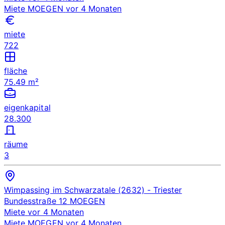
Miete
MOEGEN
vor 4 Monaten
miete
722
fläche
75.49 m²
eigenkapital
28.300
räume
3
Wimpassing im Schwarzatale (2632)
- Triester
Bundesstraße 12
MOEGEN
Miete
vor 4 Monaten
Miete
MOEGEN
vor 4 Monaten