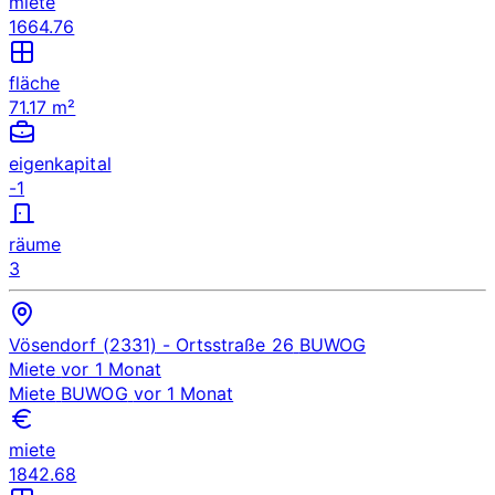
miete
1664.76
fläche
71.17 m²
eigenkapital
-1
räume
3
Vösendorf (2331)
- Ortsstraße 26
BUWOG
Miete
vor 1 Monat
Miete
BUWOG
vor 1 Monat
miete
1842.68