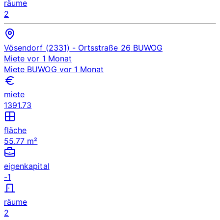
räume
2
Vösendorf (2331)
- Ortsstraße 26
BUWOG
Miete
vor 1 Monat
Miete
BUWOG
vor 1 Monat
miete
1391.73
fläche
55.77 m²
eigenkapital
-1
räume
2