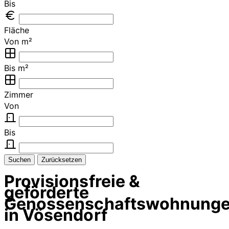
Bis
Fläche
Von m²
Bis m²
Zimmer
Von
Bis
Suchen
Zurücksetzen
Provisionsfreie &
geförderte
Genossenschaftswohnung
in Vösendorf