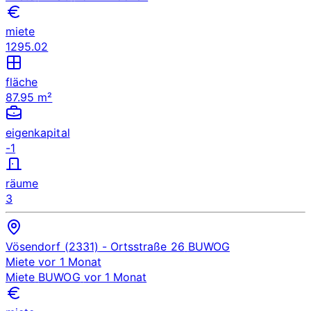
miete
1295.02
fläche
87.95 m²
eigenkapital
-1
räume
3
Vösendorf (2331)
- Ortsstraße 26
BUWOG
Miete
vor 1 Monat
Miete
BUWOG
vor 1 Monat