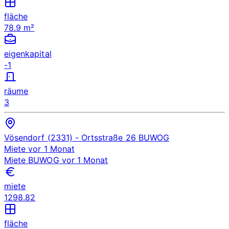
fläche
78.9 m²
eigenkapital
-1
räume
3
Vösendorf (2331)
- Ortsstraße 26
BUWOG
Miete
vor 1 Monat
Miete
BUWOG
vor 1 Monat
miete
1298.82
fläche