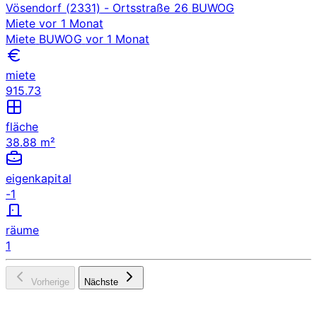
Vösendorf (2331)
- Ortsstraße 26
BUWOG
Miete
vor 1 Monat
Miete
BUWOG
vor 1 Monat
miete
915.73
fläche
38.88 m²
eigenkapital
-1
räume
1
Vorherige
Nächste