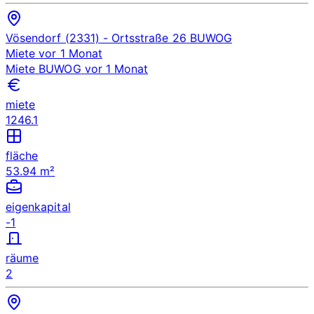
Vösendorf (2331)
- Ortsstraße 26
BUWOG
Miete
vor 1 Monat
Miete
BUWOG
vor 1 Monat
miete
1246.1
fläche
53.94 m²
eigenkapital
-1
räume
2