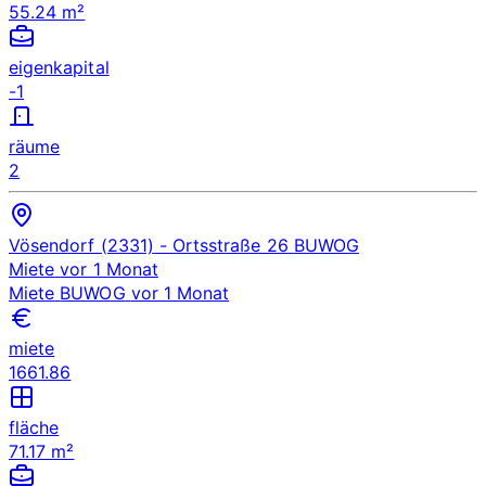
55.24 m²
eigenkapital
-1
räume
2
Vösendorf (2331)
- Ortsstraße 26
BUWOG
Miete
vor 1 Monat
Miete
BUWOG
vor 1 Monat
miete
1661.86
fläche
71.17 m²