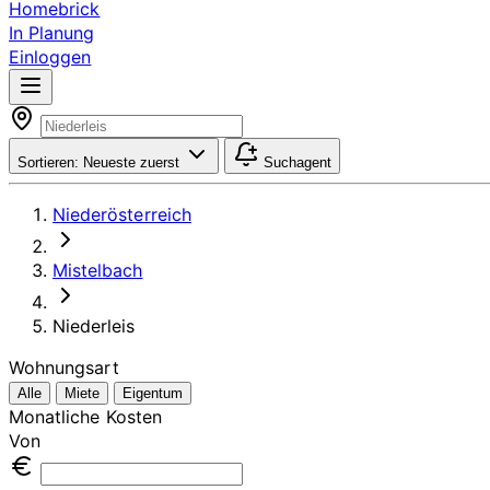
Homebrick
In Planung
Einloggen
Sortieren:
Neueste zuerst
Suchagent
Niederösterreich
Mistelbach
Niederleis
Wohnungsart
Alle
Miete
Eigentum
Monatliche Kosten
Von