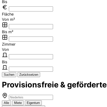
Bis
Fläche
Von m²
Bis m²
Zimmer
Von
Bis
Suchen
Zurücksetzen
Provisionsfreie & geförder
Alle
Miete
Eigentum