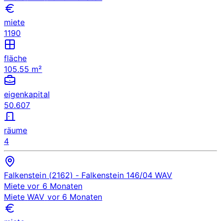
miete
1190
fläche
105.55 m²
eigenkapital
50.607
räume
4
Falkenstein (2162)
- Falkenstein 146/04
WAV
Miete
vor 6 Monaten
Miete
WAV
vor 6 Monaten