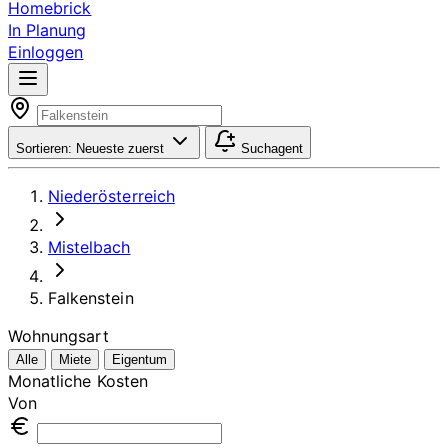
Homebrick
In Planung
Einloggen
Sortieren:
Neueste zuerst
Suchagent
Niederösterreich
Mistelbach
Falkenstein
Wohnungsart
Alle
Miete
Eigentum
Monatliche Kosten
Von