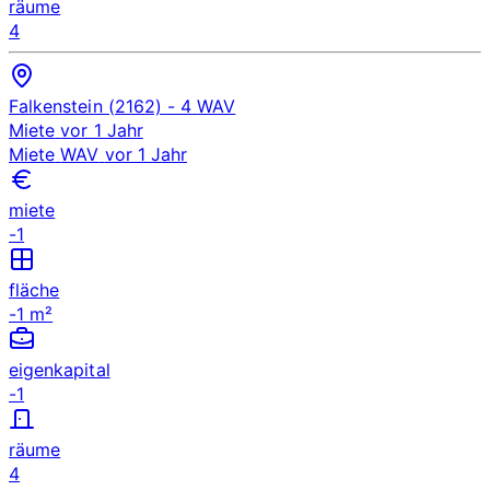
räume
4
Falkenstein (2162)
- 4
WAV
Miete
vor 1 Jahr
Miete
WAV
vor 1 Jahr
miete
-1
fläche
-1 m²
eigenkapital
-1
räume
4