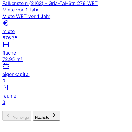
Falkenstein (2162)
- Gria-Tal-Str. 279
WET
Miete
vor 1 Jahr
Miete
WET
vor 1 Jahr
miete
676.35
fläche
72.95 m²
eigenkapital
0
räume
3
Vorherige
Nächste