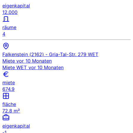
eigenkapital
12.000
räume
4
Falkenstein (2162)
- Gria-Tal-Str. 279
WET
Miete
vor 10 Monaten
Miete
WET
vor 10 Monaten
miete
674.9
fläche
72.8 m²
eigenkapital
-1