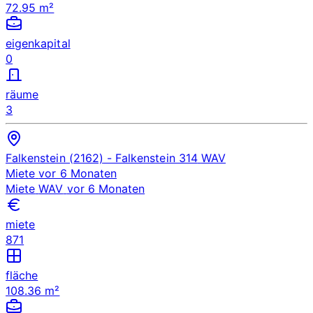
72.95 m²
eigenkapital
0
räume
3
Falkenstein (2162)
- Falkenstein 314
WAV
Miete
vor 6 Monaten
Miete
WAV
vor 6 Monaten
miete
871
fläche
108.36 m²