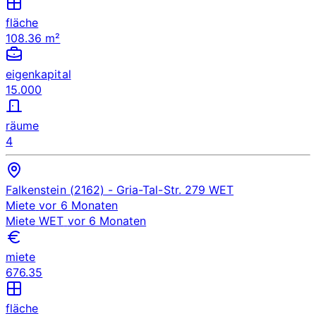
fläche
108.36 m²
eigenkapital
15.000
räume
4
Falkenstein (2162)
- Gria-Tal-Str. 279
WET
Miete
vor 6 Monaten
Miete
WET
vor 6 Monaten
miete
676.35
fläche