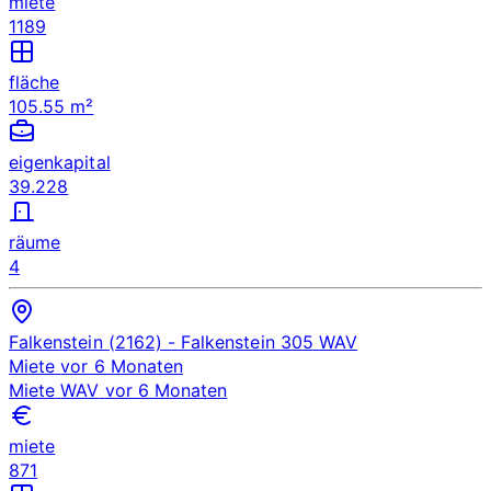
miete
1189
fläche
105.55 m²
eigenkapital
39.228
räume
4
Falkenstein (2162)
- Falkenstein 305
WAV
Miete
vor 6 Monaten
Miete
WAV
vor 6 Monaten
miete
871