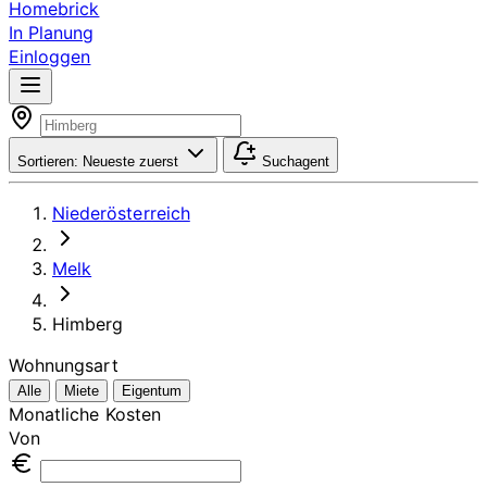
Homebrick
In Planung
Einloggen
Sortieren:
Neueste zuerst
Suchagent
Niederösterreich
Melk
Himberg
Wohnungsart
Alle
Miete
Eigentum
Monatliche Kosten
Von