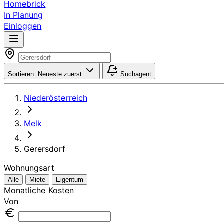
Homebrick
In Planung
Einloggen
Sortieren:
Neueste zuerst
Suchagent
Niederösterreich
Melk
Gerersdorf
Wohnungsart
Alle
Miete
Eigentum
Monatliche Kosten
Von