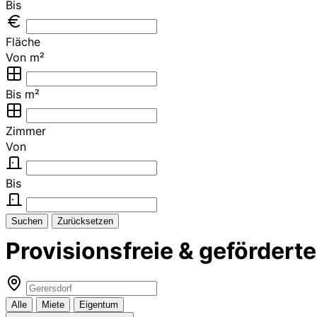
Bis
Fläche
Von m²
Bis m²
Zimmer
Von
Bis
Suchen
Zurücksetzen
Provisionsfreie & geförder
Alle
Miete
Eigentum