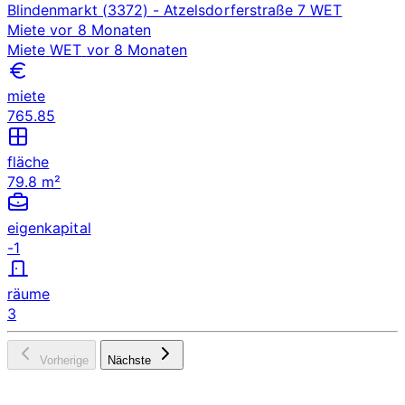
Blindenmarkt (3372)
- Atzelsdorferstraße 7
WET
Miete
vor 8 Monaten
Miete
WET
vor 8 Monaten
miete
765.85
fläche
79.8 m²
eigenkapital
-1
räume
3
Vorherige
Nächste