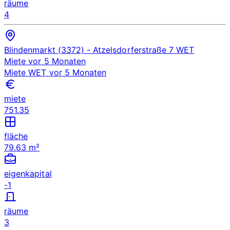
räume
4
Blindenmarkt (3372)
- Atzelsdorferstraße 7
WET
Miete
vor 5 Monaten
Miete
WET
vor 5 Monaten
miete
751.35
fläche
79.63 m²
eigenkapital
-1
räume
3