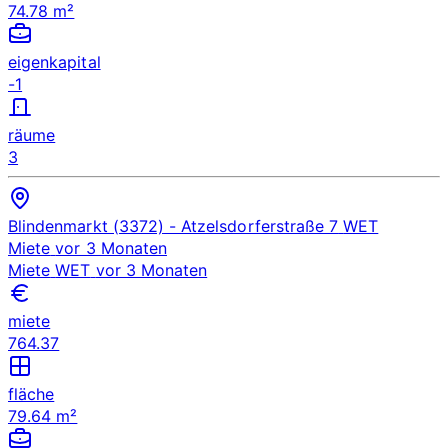
74.78 m²
eigenkapital
-1
räume
3
Blindenmarkt (3372)
- Atzelsdorferstraße 7
WET
Miete
vor 3 Monaten
Miete
WET
vor 3 Monaten
miete
764.37
fläche
79.64 m²