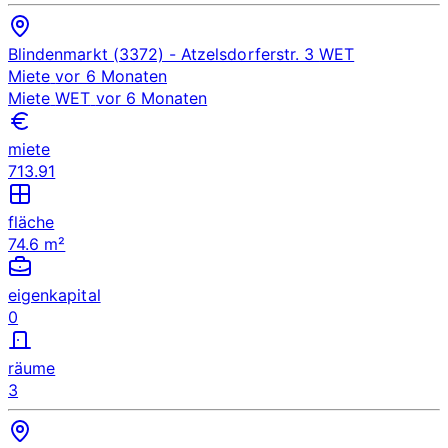
Blindenmarkt (3372)
- Atzelsdorferstr. 3
WET
Miete
vor 6 Monaten
Miete
WET
vor 6 Monaten
miete
713.91
fläche
74.6 m²
eigenkapital
0
räume
3