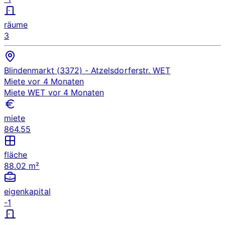
räume
3
Blindenmarkt (3372)
- Atzelsdorferstr.
WET
Miete
vor 4 Monaten
Miete
WET
vor 4 Monaten
miete
864.55
fläche
88.02 m²
eigenkapital
-1