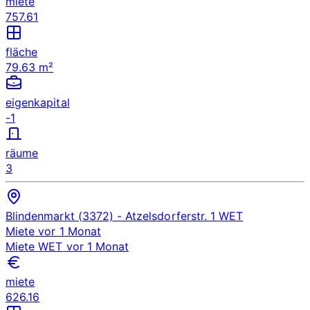
miete
757.61
fläche
79.63 m²
eigenkapital
-1
räume
3
Blindenmarkt (3372)
- Atzelsdorferstr. 1
WET
Miete
vor 1 Monat
Miete
WET
vor 1 Monat
miete
626.16