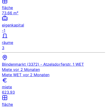
fläche
73.66 m²
eigenkapital
-1
räume
3
Blindenmarkt (3372)
- Atzelsdorferstr. 1
WET
Miete
vor 2 Monaten
Miete
WET
vor 2 Monaten
miete
623.93
fläche