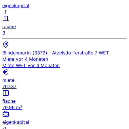
eigenkapital
-1
räume
3
Blindenmarkt (3372)
- Atzelsdorferstraße 7
WET
Miete
vor 4 Monaten
Miete
WET
vor 4 Monaten
miete
767.37
fläche
79.96 m²
eigenkapital
-1