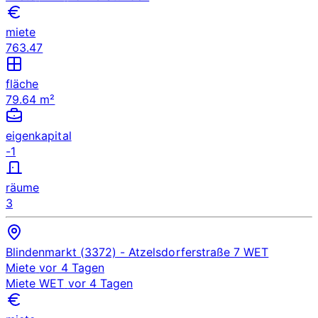
miete
763.47
fläche
79.64 m²
eigenkapital
-1
räume
3
Blindenmarkt (3372)
- Atzelsdorferstraße 7
WET
Miete
vor 4 Tagen
Miete
WET
vor 4 Tagen