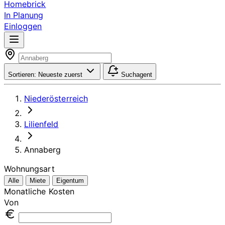
Homebrick
In Planung
Einloggen
Sortieren:
Neueste zuerst
Suchagent
Niederösterreich
Lilienfeld
Annaberg
Wohnungsart
Alle
Miete
Eigentum
Monatliche Kosten
Von