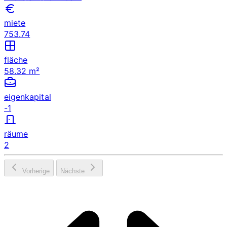
miete
753.74
fläche
58.32 m²
eigenkapital
-1
räume
2
Vorherige
Nächste