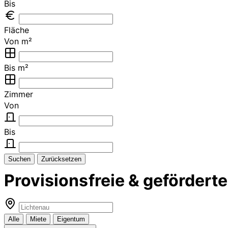
Bis
Fläche
Von m²
Bis m²
Zimmer
Von
Bis
Suchen
Zurücksetzen
Provisionsfreie & geförder
Alle
Miete
Eigentum