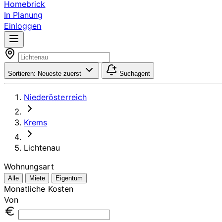
Homebrick
In Planung
Einloggen
Sortieren:
Neueste zuerst
Suchagent
Niederösterreich
Krems
Lichtenau
Wohnungsart
Alle
Miete
Eigentum
Monatliche Kosten
Von