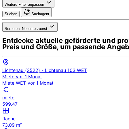
Weitere Filter anpassen
Suchen
Suchagent
Sortieren:
Neueste zuerst
Entdecke aktuelle geförderte und p
Preis und Größe, um passende Angebo
Lichtenau (3522)
- Lichtenau 103
WET
Miete
vor 1 Monat
Miete
WET
vor 1 Monat
miete
599.47
fläche
73.09 m²