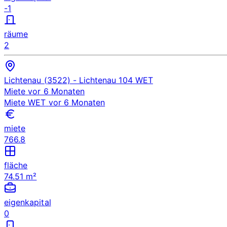
-1
räume
2
Lichtenau (3522)
- Lichtenau 104
WET
Miete
vor 6 Monaten
Miete
WET
vor 6 Monaten
miete
766.8
fläche
74.51 m²
eigenkapital
0