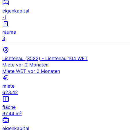
eigenkapital
-1
räume
3
Lichtenau (3522)
- Lichtenau 104
WET
Miete
vor 2 Monaten
Miete
WET
vor 2 Monaten
miete
623.42
fläche
67.44 m²
eigenkapital