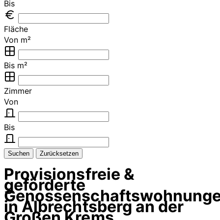
Bis
Fläche
Von m²
Bis m²
Zimmer
Von
Bis
Suchen
Zurücksetzen
Provisionsfreie &
geförderte
Genossenschaftswohnung
in Albrechtsberg an der
Großen Krems