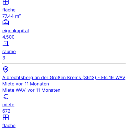
fläche
77.44 m²
eigenkapital
4.500
räume
3
Albrechtsberg an der Großen Krems (3613)
- Els 19
WAV
Miete
vor 11 Monaten
Miete
WAV
vor 11 Monaten
miete
672
fläche