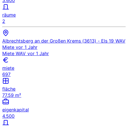
3.600
räume
2
Albrechtsberg an der Großen Krems (3613)
- Els 19
WAV
Miete
vor 1 Jahr
Miete
WAV
vor 1 Jahr
miete
697
fläche
77.59 m²
eigenkapital
4.500