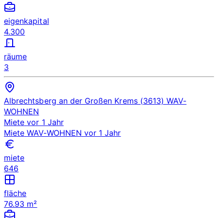
eigenkapital
4.300
räume
3
Albrechtsberg an der Großen Krems (3613)
WAV-
WOHNEN
Miete
vor 1 Jahr
Miete
WAV-WOHNEN
vor 1 Jahr
miete
646
fläche
76.93 m²