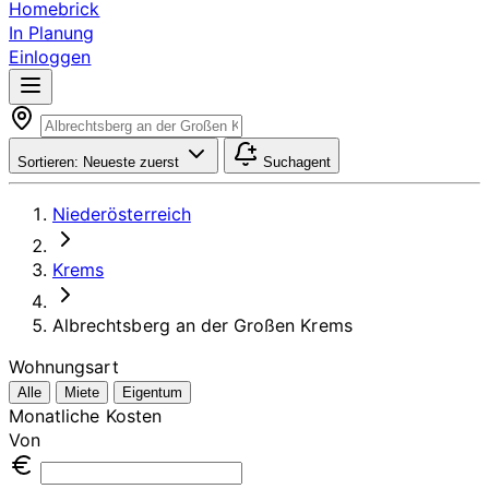
Homebrick
In Planung
Einloggen
Sortieren:
Neueste zuerst
Suchagent
Niederösterreich
Krems
Albrechtsberg an der Großen Krems
Wohnungsart
Alle
Miete
Eigentum
Monatliche Kosten
Von