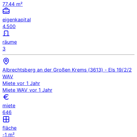
77.44 m²
eigenkapital
4.500
räume
3
Albrechtsberg an der Großen Krems (3613)
- Els 19/2/2
WAV
Miete
vor 1 Jahr
Miete
WAV
vor 1 Jahr
miete
646
fläche
-1 m²