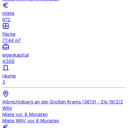
miete
672
fläche
77.44 m²
eigenkapital
4.500
räume
3
Albrechtsberg an der Großen Krems (3613)
- Els 19/2/2
WAV
Miete
vor 6 Monaten
Miete
WAV
vor 6 Monaten