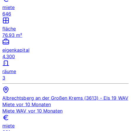
miete
646
fläche
76.93 m²
eigenkapital
4.300
räume
3
Albrechtsberg an der Großen Krems (3613)
- Els 19
WAV
Miete
vor 10 Monaten
Miete
WAV
vor 10 Monaten
miete