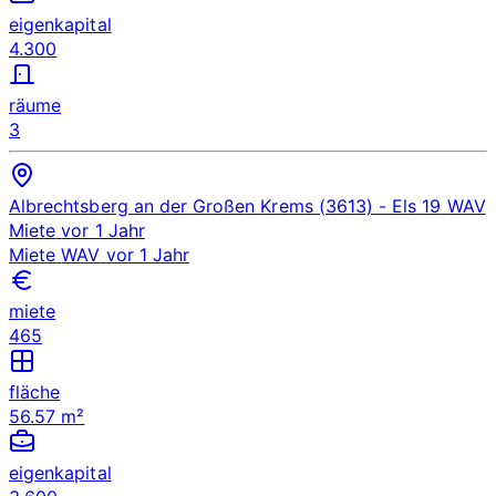
eigenkapital
4.300
räume
3
Albrechtsberg an der Großen Krems (3613)
- Els 19
WAV
Miete
vor 1 Jahr
Miete
WAV
vor 1 Jahr
miete
465
fläche
56.57 m²
eigenkapital