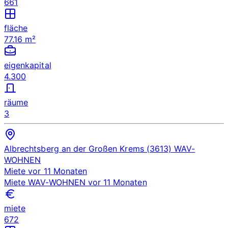
661
fläche
77.16 m²
eigenkapital
4.300
räume
3
Albrechtsberg an der Großen Krems (3613)
WAV-
WOHNEN
Miete
vor 11 Monaten
Miete
WAV-WOHNEN
vor 11 Monaten
miete
672