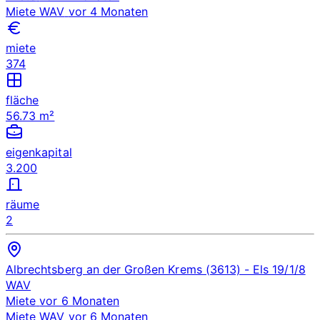
Miete
WAV
vor 4 Monaten
miete
374
fläche
56.73 m²
eigenkapital
3.200
räume
2
Albrechtsberg an der Großen Krems (3613)
- Els 19/1/8
WAV
Miete
vor 6 Monaten
Miete
WAV
vor 6 Monaten