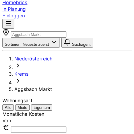
Homebrick
In Planung
Einloggen
Sortieren:
Neueste zuerst
Suchagent
Niederösterreich
Krems
Aggsbach Markt
Wohnungsart
Alle
Miete
Eigentum
Monatliche Kosten
Von