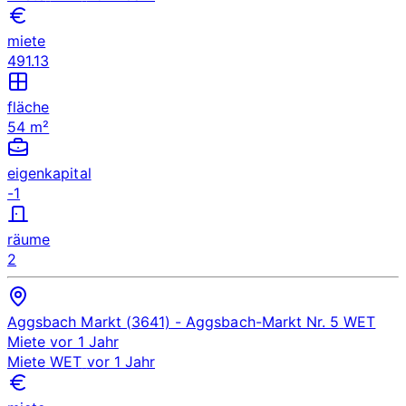
miete
491.13
fläche
54 m²
eigenkapital
-1
räume
2
Aggsbach Markt (3641)
- Aggsbach-Markt Nr. 5
WET
Miete
vor 1 Jahr
Miete
WET
vor 1 Jahr