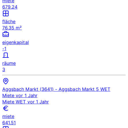
miete
679.24
fläche
76.35 m²
eigenkapital
-1
räume
3
Aggsbach Markt (3641)
- Aggsbach Markt 5
WET
Miete
vor 1 Jahr
Miete
WET
vor 1 Jahr
miete
641.51