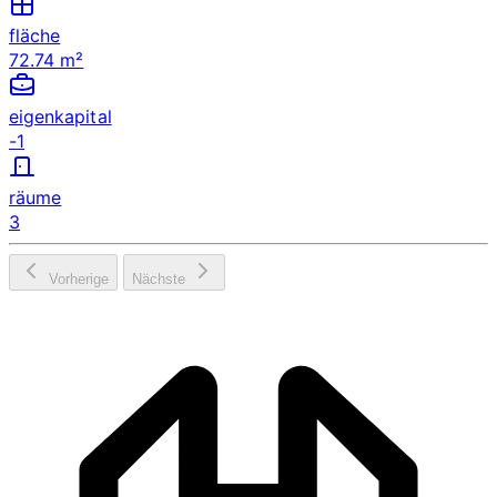
fläche
72.74 m²
eigenkapital
-1
räume
3
Vorherige
Nächste