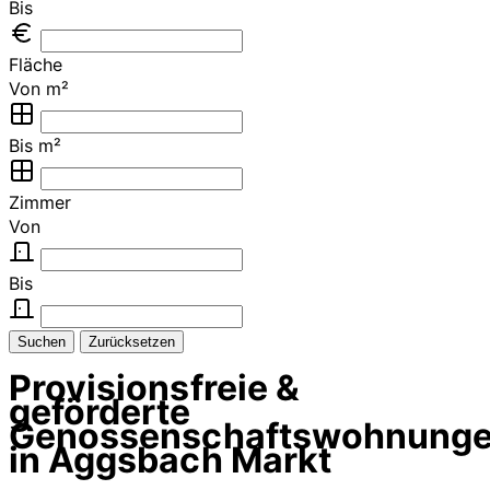
Bis
Fläche
Von m²
Bis m²
Zimmer
Von
Bis
Suchen
Zurücksetzen
Provisionsfreie &
geförderte
Genossenschaftswohnung
in Aggsbach Markt