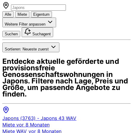
Alle
Miete
Eigentum
Weitere Filter anpassen
Suchen
Suchagent
Sortieren:
Neueste zuerst
Entdecke aktuelle geförderte und
provisionsfreie
Genossenschaftswohnungen in
Japons
. Filtere nach Lage, Preis und
Größe, um passende Angebote zu
finden.
Japons (3763)
- Japons 43
WAV
Miete
vor 8 Monaten
Miete
WAV
vor 8 Monaten