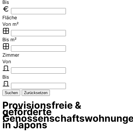
Bis
Fläche
Von m²
Bis m²
Zimmer
Von
Bis
Suchen
Zurücksetzen
Provisionsfreie &
geförderte
Genossenschaftswohnung
in Japons