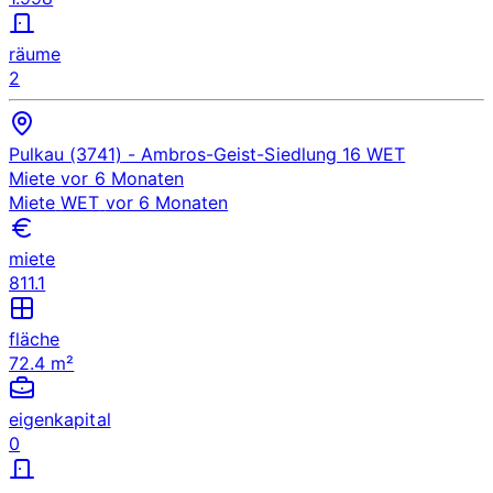
räume
2
Pulkau (3741)
- Ambros-Geist-Siedlung 16
WET
Miete
vor 6 Monaten
Miete
WET
vor 6 Monaten
miete
811.1
fläche
72.4 m²
eigenkapital
0