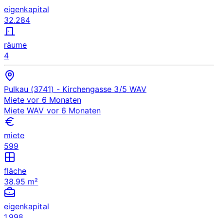
eigenkapital
32.284
räume
4
Pulkau (3741)
- Kirchengasse 3/5
WAV
Miete
vor 6 Monaten
Miete
WAV
vor 6 Monaten
miete
599
fläche
38.95 m²
eigenkapital
1.998