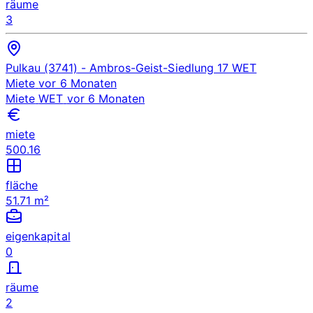
räume
3
Pulkau (3741)
- Ambros-Geist-Siedlung 17
WET
Miete
vor 6 Monaten
Miete
WET
vor 6 Monaten
miete
500.16
fläche
51.71 m²
eigenkapital
0
räume
2