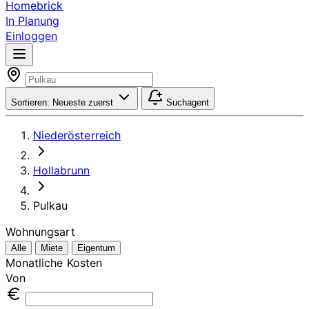
Homebrick
In Planung
Einloggen
Sortieren:
Neueste zuerst
Suchagent
Niederösterreich
Hollabrunn
Pulkau
Wohnungsart
Alle
Miete
Eigentum
Monatliche Kosten
Von