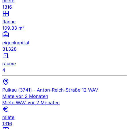
miete
1316
fläche
109.33 m²
eigenkapital
31.328
räume
4
Pulkau (3741)
- Anton-Reich-Straße 12
WAV
Miete
vor 2 Monaten
Miete
WAV
vor 2 Monaten
miete
1316