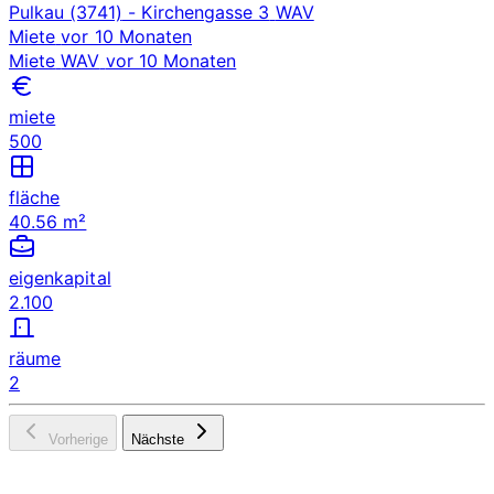
Pulkau (3741)
- Kirchengasse 3
WAV
Miete
vor 10 Monaten
Miete
WAV
vor 10 Monaten
miete
500
fläche
40.56 m²
eigenkapital
2.100
räume
2
Vorherige
Nächste