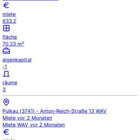
miete
633.2
fläche
70.33 m²
eigenkapital
-1
räume
3
Pulkau (3741)
- Anton-Reich-Straße 13
WAV
Miete
vor 2 Monaten
Miete
WAV
vor 2 Monaten