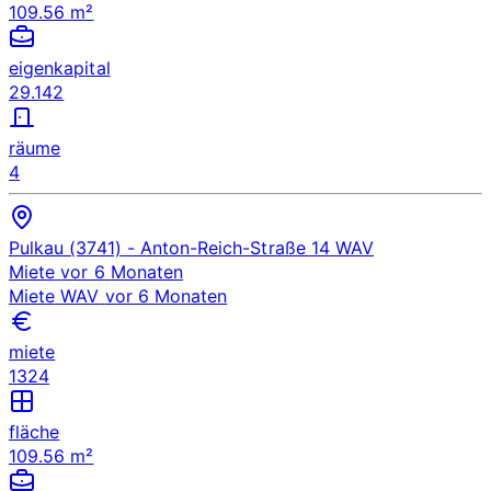
109.56 m²
eigenkapital
29.142
räume
4
Pulkau (3741)
- Anton-Reich-Straße 14
WAV
Miete
vor 6 Monaten
Miete
WAV
vor 6 Monaten
miete
1324
fläche
109.56 m²