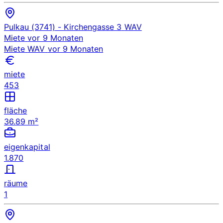
Pulkau (3741)
- Kirchengasse 3
WAV
Miete
vor 9 Monaten
Miete
WAV
vor 9 Monaten
miete
453
fläche
36.89 m²
eigenkapital
1.870
räume
1