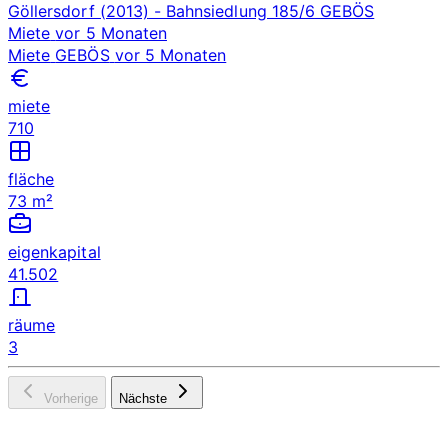
Göllersdorf (2013)
- Bahnsiedlung 185/6
GEBÖS
Miete
vor 5 Monaten
Miete
GEBÖS
vor 5 Monaten
miete
710
fläche
73 m²
eigenkapital
41.502
räume
3
Vorherige
Nächste