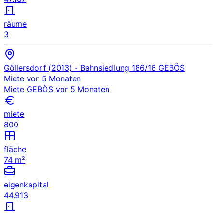
räume
3
Göllersdorf (2013)
- Bahnsiedlung 186/16
GEBÖS
Miete
vor 5 Monaten
Miete
GEBÖS
vor 5 Monaten
miete
800
fläche
74 m²
eigenkapital
44.913