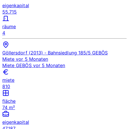
eigenkapital
55.715
räume
4
Göllersdorf (2013)
- Bahnsiedlung 185/5
GEBÖS
Miete
vor 5 Monaten
Miete
GEBÖS
vor 5 Monaten
miete
810
fläche
74 m²
eigenkapital
47.187