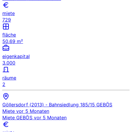
miete
729
fläche
50.69 m²
eigenkapital
3.000
räume
2
Göllersdorf (2013)
- Bahnsiedlung 185/15
GEBÖS
Miete
vor 5 Monaten
Miete
GEBÖS
vor 5 Monaten