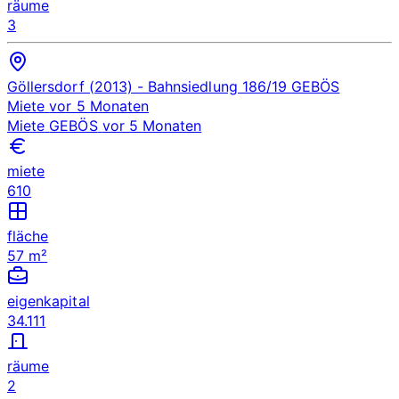
räume
3
Göllersdorf (2013)
- Bahnsiedlung 186/19
GEBÖS
Miete
vor 5 Monaten
Miete
GEBÖS
vor 5 Monaten
miete
610
fläche
57 m²
eigenkapital
34.111
räume
2