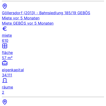
Göllersdorf (2013)
- Bahnsiedlung 185/19
GEBÖS
Miete
vor 5 Monaten
Miete
GEBÖS
vor 5 Monaten
miete
610
fläche
57 m²
eigenkapital
34.111
räume
2