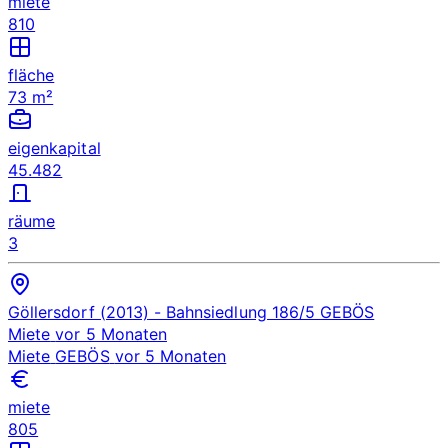
miete
810
fläche
73 m²
eigenkapital
45.482
räume
3
Göllersdorf (2013)
- Bahnsiedlung 186/5
GEBÖS
Miete
vor 5 Monaten
Miete
GEBÖS
vor 5 Monaten
miete
805