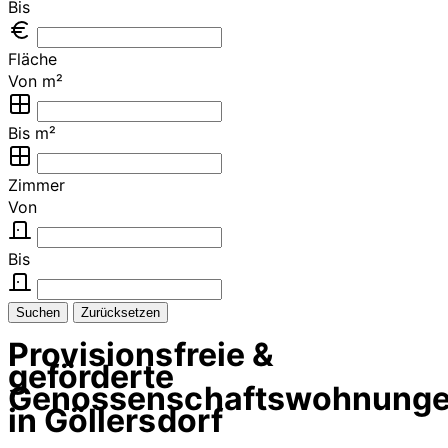
Bis
Fläche
Von m²
Bis m²
Zimmer
Von
Bis
Suchen
Zurücksetzen
Provisionsfreie &
geförderte
Genossenschaftswohnung
in Göllersdorf