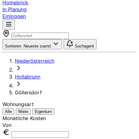
Homebrick
In Planung
Einloggen
Sortieren:
Neueste zuerst
Suchagent
Niederösterreich
Hollabrunn
Göllersdorf
Wohnungsart
Alle
Miete
Eigentum
Monatliche Kosten
Von