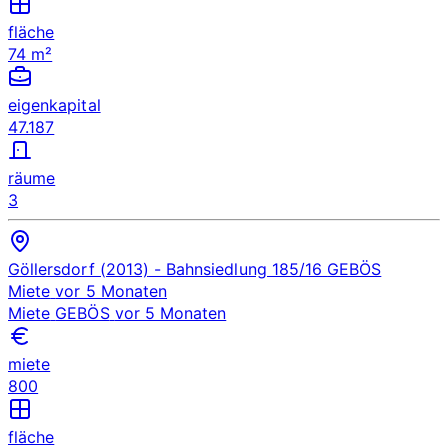
fläche
74 m²
eigenkapital
47.187
räume
3
Göllersdorf (2013)
- Bahnsiedlung 185/16
GEBÖS
Miete
vor 5 Monaten
Miete
GEBÖS
vor 5 Monaten
miete
800
fläche