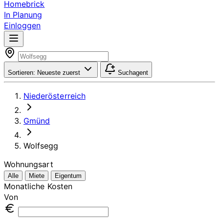
Homebrick
In Planung
Einloggen
Sortieren:
Neueste zuerst
Suchagent
Niederösterreich
Gmünd
Wolfsegg
Wohnungsart
Alle
Miete
Eigentum
Monatliche Kosten
Von