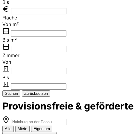
Bis
Fläche
Von m²
Bis m²
Zimmer
Von
Bis
Suchen
Zurücksetzen
Provisionsfreie & geförder
Alle
Miete
Eigentum