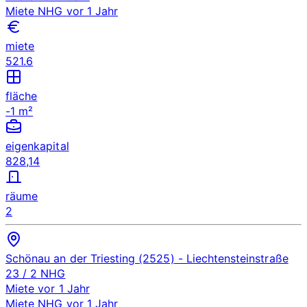
Miete
NHG
vor 1 Jahr
miete
521.6
fläche
-1 m²
eigenkapital
828,14
räume
2
Schönau an der Triesting (2525)
- Liechtensteinstraße
23 / 2
NHG
Miete
vor 1 Jahr
Miete
NHG
vor 1 Jahr