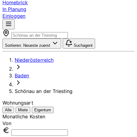
Homebrick
In Planung
Einloggen
Sortieren:
Neueste zuerst
Suchagent
Niederösterreich
Baden
Schönau an der Triesting
Wohnungsart
Alle
Miete
Eigentum
Monatliche Kosten
Von