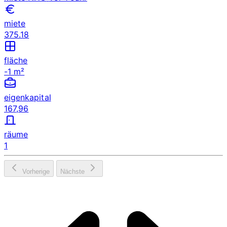
miete
375.18
fläche
-1 m²
eigenkapital
167,96
räume
1
Vorherige
Nächste