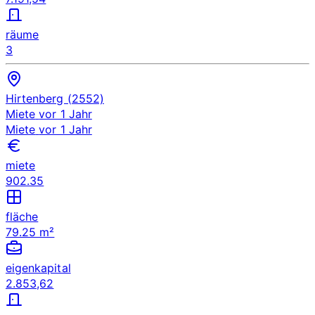
räume
3
Hirtenberg (2552)
Miete
vor 1 Jahr
Miete
vor 1 Jahr
miete
902.35
fläche
79.25 m²
eigenkapital
2.853,62