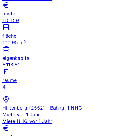
miete
1101.59
fläche
100.95 m²
eigenkapital
6.118,61
räume
4
Hirtenberg (2552)
- Bahng. 1
NHG
Miete
vor 1 Jahr
Miete
NHG
vor 1 Jahr