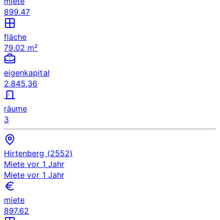
miete
899.47
fläche
79.02 m²
eigenkapital
2.845,36
räume
3
Hirtenberg (2552)
Miete
vor 1 Jahr
Miete
vor 1 Jahr
miete
897.62