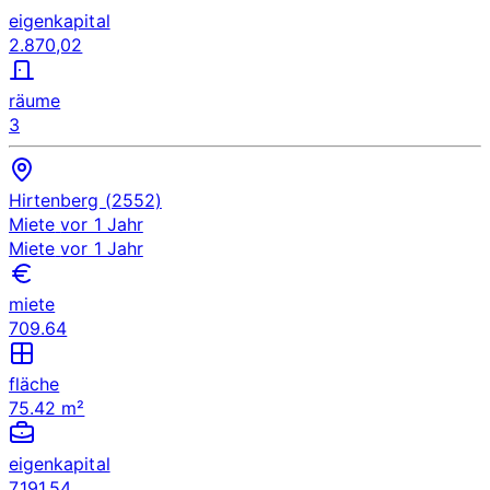
eigenkapital
2.870,02
räume
3
Hirtenberg (2552)
Miete
vor 1 Jahr
Miete
vor 1 Jahr
miete
709.64
fläche
75.42 m²
eigenkapital
7.191,54