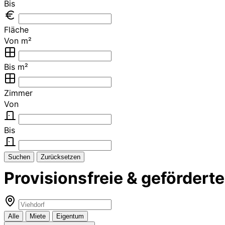
Bis
Fläche
Von m²
Bis m²
Zimmer
Von
Bis
Suchen
Zurücksetzen
Provisionsfreie & geförder
Alle
Miete
Eigentum