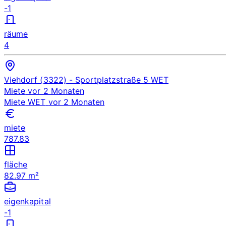
-1
räume
4
Viehdorf (3322)
- Sportplatzstraße 5
WET
Miete
vor 2 Monaten
Miete
WET
vor 2 Monaten
miete
787.83
fläche
82.97 m²
eigenkapital
-1