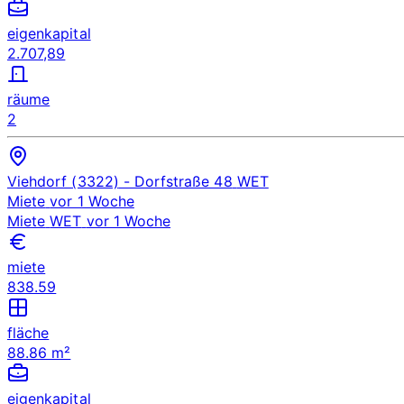
eigenkapital
2.707,89
räume
2
Viehdorf (3322)
- Dorfstraße 48
WET
Miete
vor 1 Woche
Miete
WET
vor 1 Woche
miete
838.59
fläche
88.86 m²
eigenkapital