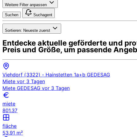
Weitere Filter anpassen
Suchen
Suchagent
Sortieren:
Neueste zuerst
Entdecke aktuelle geförderte und p
Preis und Größe, um passende Angebo
Viehdorf (3322)
- Hainstetten 1a+b
GEDESAG
Miete
vor 3 Tagen
Miete
GEDESAG
vor 3 Tagen
miete
801.37
fläche
53.91 m²