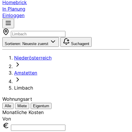
Homebrick
In Planung
Einloggen
Sortieren:
Neueste zuerst
Suchagent
Niederösterreich
Amstetten
Limbach
Wohnungsart
Alle
Miete
Eigentum
Monatliche Kosten
Von