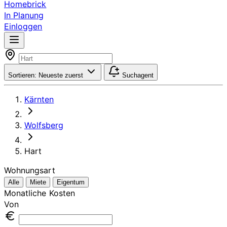
Homebrick
In Planung
Einloggen
Sortieren:
Neueste zuerst
Suchagent
Kärnten
Wolfsberg
Hart
Wohnungsart
Alle
Miete
Eigentum
Monatliche Kosten
Von