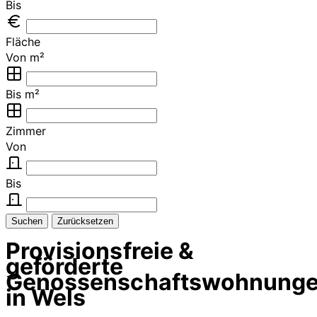
Bis
Fläche
Von m²
Bis m²
Zimmer
Von
Bis
Suchen
Zurücksetzen
Provisionsfreie &
geförderte
Genossenschaftswohnung
in Wels