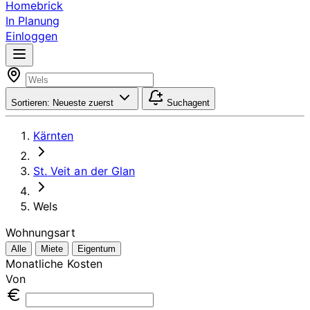
Homebrick
In Planung
Einloggen
Sortieren:
Neueste zuerst
Suchagent
Kärnten
St. Veit an der Glan
Wels
Wohnungsart
Alle
Miete
Eigentum
Monatliche Kosten
Von