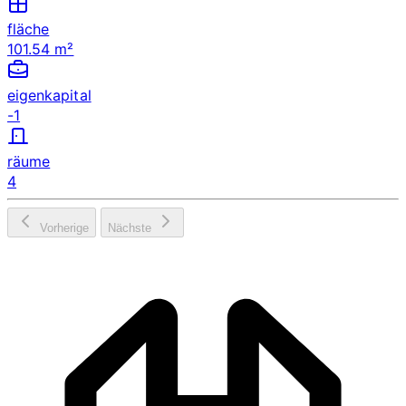
fläche
101.54 m²
eigenkapital
-1
räume
4
Vorherige
Nächste