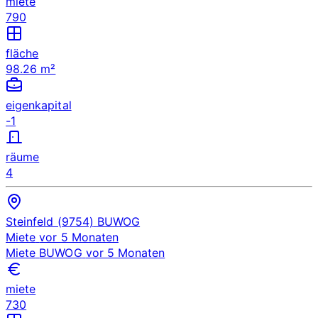
miete
790
fläche
98.26 m²
eigenkapital
-1
räume
4
Steinfeld (9754)
BUWOG
Miete
vor 5 Monaten
Miete
BUWOG
vor 5 Monaten
miete
730