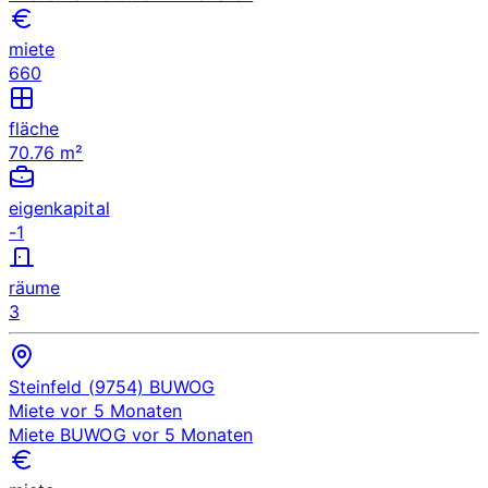
miete
660
fläche
70.76 m²
eigenkapital
-1
räume
3
Steinfeld (9754)
BUWOG
Miete
vor 5 Monaten
Miete
BUWOG
vor 5 Monaten