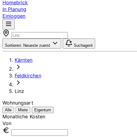
Homebrick
In Planung
Einloggen
Sortieren:
Neueste zuerst
Suchagent
Kärnten
Feldkirchen
Linz
Wohnungsart
Alle
Miete
Eigentum
Monatliche Kosten
Von