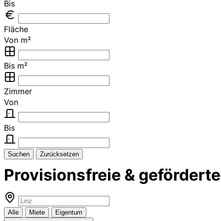
Bis
Fläche
Von m²
Bis m²
Zimmer
Von
Bis
Suchen
Zurücksetzen
Provisionsfreie & geförder
Alle
Miete
Eigentum