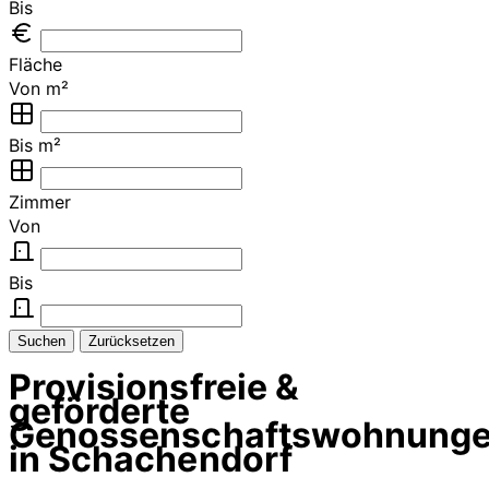
Bis
Fläche
Von m²
Bis m²
Zimmer
Von
Bis
Suchen
Zurücksetzen
Provisionsfreie &
geförderte
Genossenschaftswohnung
in Schachendorf