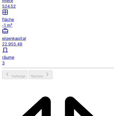
miete
524.52
fläche
-1 m²
eigenkapital
22.955,49
räume
3
Vorherige
Nächste