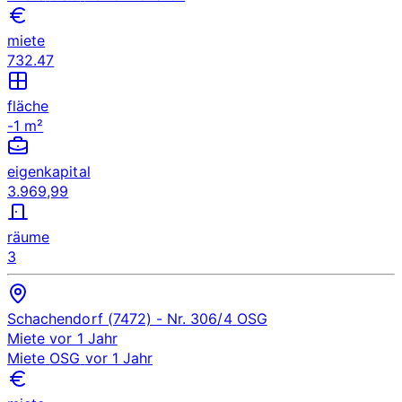
miete
732.47
fläche
-1 m²
eigenkapital
3.969,99
räume
3
Schachendorf (7472)
- Nr. 306/4
OSG
Miete
vor 1 Jahr
Miete
OSG
vor 1 Jahr