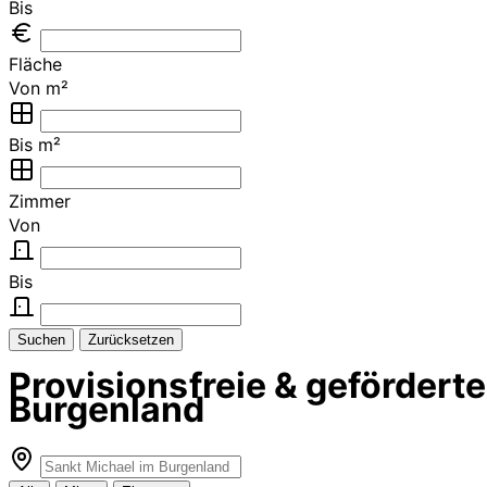
Bis
Fläche
Von m²
Bis m²
Zimmer
Von
Bis
Suchen
Zurücksetzen
Provisionsfreie & geförder
Burgenland