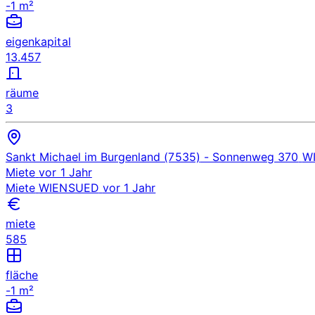
-1 m²
eigenkapital
13.457
räume
3
Sankt Michael im Burgenland (7535)
- Sonnenweg 370
W
Miete
vor 1 Jahr
Miete
WIENSUED
vor 1 Jahr
miete
585
fläche
-1 m²