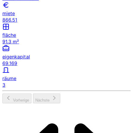
miete
866.51
fläche
91.3 m²
eigenkapital
69.169
räume
3
Vorherige
Nächste