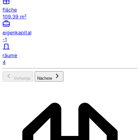
fläche
109.39 m²
eigenkapital
-1
räume
4
Vorherige
Nächste