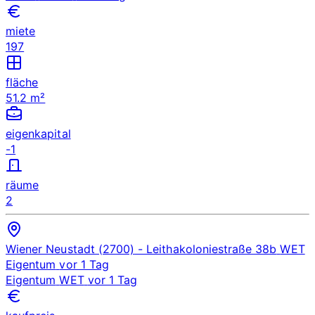
miete
197
fläche
51.2 m²
eigenkapital
-1
räume
2
Wiener Neustadt (2700)
- Leithakoloniestraße 38b
WET
Eigentum
vor 1 Tag
Eigentum
WET
vor 1 Tag