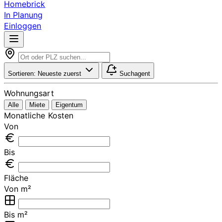
Homebrick
In Planung
Einloggen
Sortieren:
Neueste zuerst
Suchagent
Wohnungsart
Alle
Miete
Eigentum
Monatliche Kosten
Von
Bis
Fläche
Von m²
Bis m²