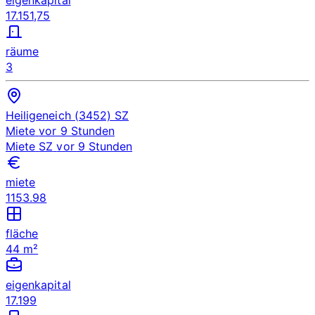
17.151,75
räume
3
Heiligeneich (3452)
SZ
Miete
vor 9 Stunden
Miete
SZ
vor 9 Stunden
miete
1153.98
fläche
44 m²
eigenkapital
17.199