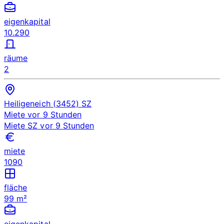
eigenkapital
10.290
räume
2
Heiligeneich (3452)
SZ
Miete
vor 9 Stunden
Miete
SZ
vor 9 Stunden
miete
1090
fläche
99 m²
eigenkapital