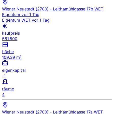
Wiener Neustadt (2700)
- Leithamühlgasse 17b
WET
Eigentum
vor 1 Tag
Eigentum
WET
vor 1 Tag
kaufpreis
561.500
fläche
109.39 m²
eigenkapital
-1
räume
4
Wiener Neustadt (2700)
- Leithamühlgasse 17a
WET