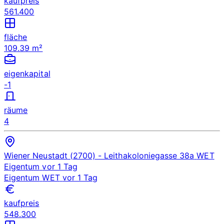
kaufpreis
561.400
fläche
109.39 m²
eigenkapital
-1
räume
4
Wiener Neustadt (2700)
- Leithakoloniegasse 38a
WET
Eigentum
vor 1 Tag
Eigentum
WET
vor 1 Tag
kaufpreis
548.300