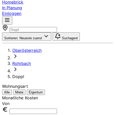
Homebrick
In Planung
Einloggen
Sortieren:
Neueste zuerst
Suchagent
Oberösterreich
Rohrbach
Doppl
Wohnungsart
Alle
Miete
Eigentum
Monatliche Kosten
Von