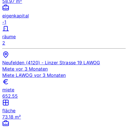
58.97 m²
eigenkapital
-1
räume
2
Neufelden (4120)
- Linzer Strasse 19
LAWOG
Miete
vor 3 Monaten
Miete
LAWOG
vor 3 Monaten
miete
652.55
fläche
73.18 m²