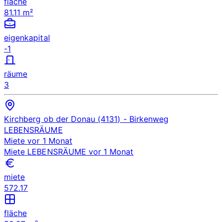
fläche
81.11 m²
eigenkapital
-1
räume
3
Kirchberg ob der Donau (4131)
- Birkenweg
LEBENSRÄUME
Miete
vor 1 Monat
Miete
LEBENSRÄUME
vor 1 Monat
miete
572.17
fläche