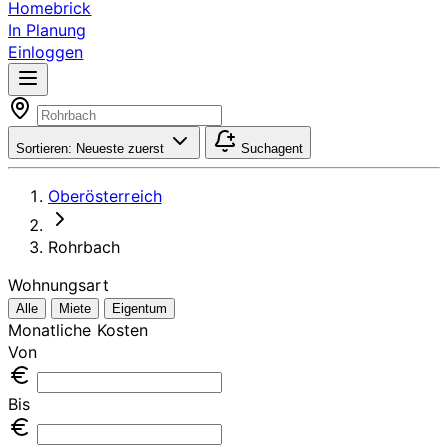
Homebrick
In Planung
Einloggen
Sortieren:
Neueste zuerst
Suchagent
Oberösterreich
Rohrbach
Wohnungsart
Alle
Miete
Eigentum
Monatliche Kosten
Von
Bis