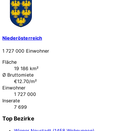
Niederösterreich
1 727 000 Einwohner
Fläche
19 186 km²
Ø Bruttomiete
€12.70/m²
Einwohner
1 727 000
Inserate
7 699
Top Bezirke
Wiener Neustadt (1458 Wohnungen)