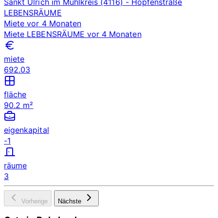
Sankt Ulrich im Mühlkreis (4116)
- Hopfenstraße
LEBENSRÄUME
Miete
vor 4 Monaten
Miete
LEBENSRÄUME
vor 4 Monaten
miete
692.03
fläche
90.2 m²
eigenkapital
-1
räume
3
Vorherige
Nächste