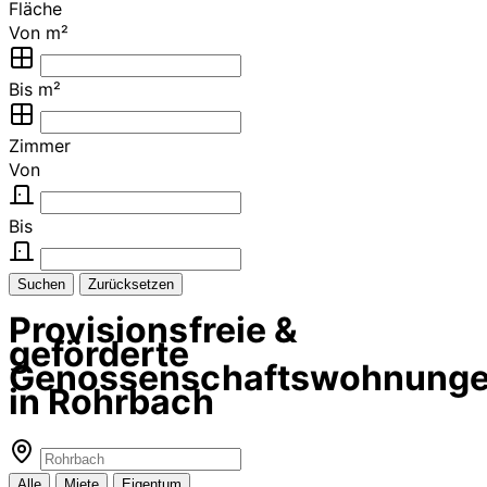
Fläche
Von m²
Bis m²
Zimmer
Von
Bis
Suchen
Zurücksetzen
Provisionsfreie &
geförderte
Genossenschaftswohnung
in Rohrbach
Alle
Miete
Eigentum