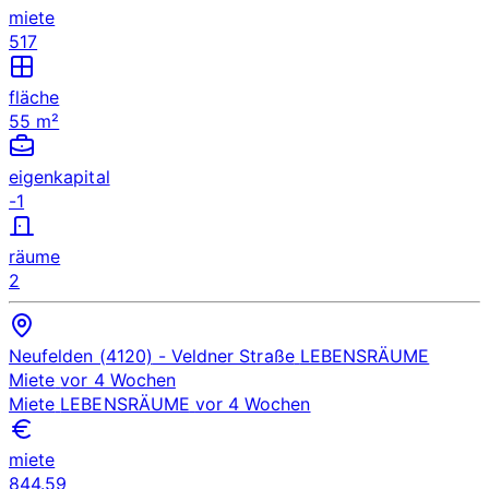
miete
517
fläche
55 m²
eigenkapital
-1
räume
2
Neufelden (4120)
- Veldner Straße
LEBENSRÄUME
Miete
vor 4 Wochen
Miete
LEBENSRÄUME
vor 4 Wochen
miete
844.59