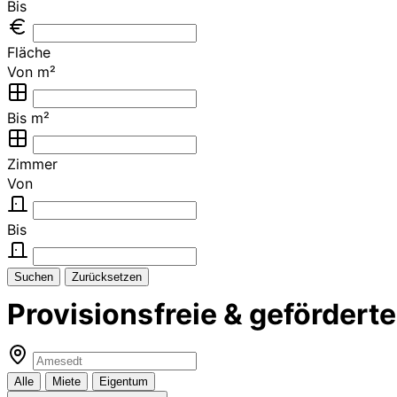
Bis
Fläche
Von m²
Bis m²
Zimmer
Von
Bis
Suchen
Zurücksetzen
Provisionsfreie & geförde
Alle
Miete
Eigentum