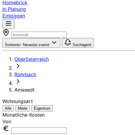
Homebrick
In Planung
Einloggen
Sortieren:
Neueste zuerst
Suchagent
Oberösterreich
Rohrbach
Amesedt
Wohnungsart
Alle
Miete
Eigentum
Monatliche Kosten
Von