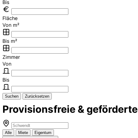
Bis
Fläche
Von m²
Bis m²
Zimmer
Von
Bis
Suchen
Zurücksetzen
Provisionsfreie & geförde
Alle
Miete
Eigentum