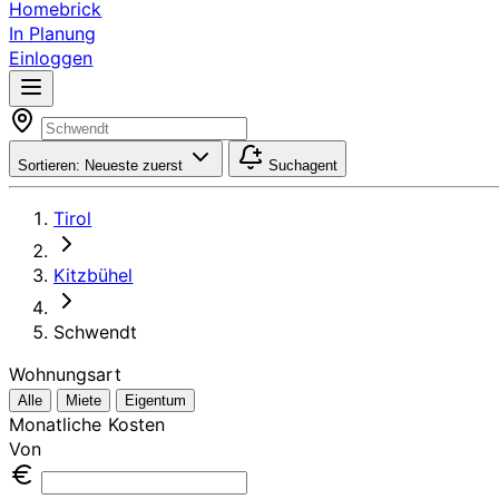
Homebrick
In Planung
Einloggen
Sortieren:
Neueste zuerst
Suchagent
Tirol
Kitzbühel
Schwendt
Wohnungsart
Alle
Miete
Eigentum
Monatliche Kosten
Von