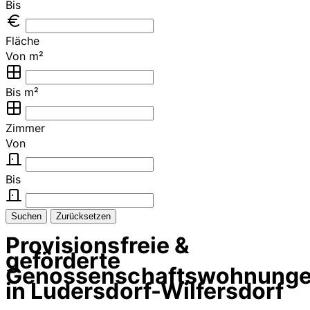
Bis
Fläche
Von m²
Bis m²
Zimmer
Von
Bis
Suchen
Zurücksetzen
Provisionsfreie &
geförderte
Genossenschaftswohnung
in Ludersdorf-Wilfersdorf