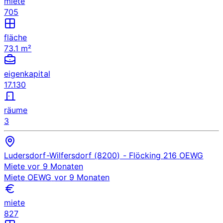
miete
705
fläche
73.1 m²
eigenkapital
17.130
räume
3
Ludersdorf-Wilfersdorf (8200)
- Flöcking 216
OEWG
Miete
vor 9 Monaten
Miete
OEWG
vor 9 Monaten
miete
827