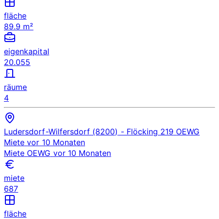
fläche
89.9 m²
eigenkapital
20.055
räume
4
Ludersdorf-Wilfersdorf (8200)
- Flöcking 219
OEWG
Miete
vor 10 Monaten
Miete
OEWG
vor 10 Monaten
miete
687
fläche