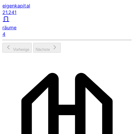
eigenkapital
21.241
räume
4
Vorherige
Nächste