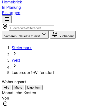
Homebrick
In Planung
Einloggen
Sortieren:
Neueste zuerst
Suchagent
Steiermark
Weiz
Ludersdorf-Wilfersdorf
Wohnungsart
Alle
Miete
Eigentum
Monatliche Kosten
Von