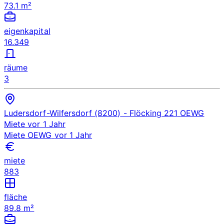
73.1 m²
eigenkapital
16.349
räume
3
Ludersdorf-Wilfersdorf (8200)
- Flöcking 221
OEWG
Miete
vor 1 Jahr
Miete
OEWG
vor 1 Jahr
miete
883
fläche
89.8 m²