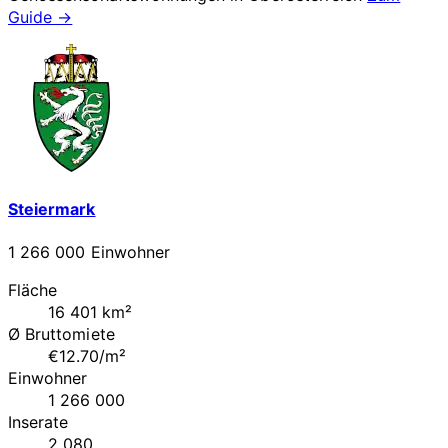
Guide →
Steiermark
1 266 000 Einwohner
Fläche
16 401 km²
Ø Bruttomiete
€12.70/m²
Einwohner
1 266 000
Inserate
2 080