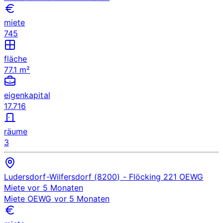
miete
745
fläche
77.1 m²
eigenkapital
17.716
räume
3
Ludersdorf-Wilfersdorf (8200)
- Flöcking 221
OEWG
Miete
vor 5 Monaten
Miete
OEWG
vor 5 Monaten