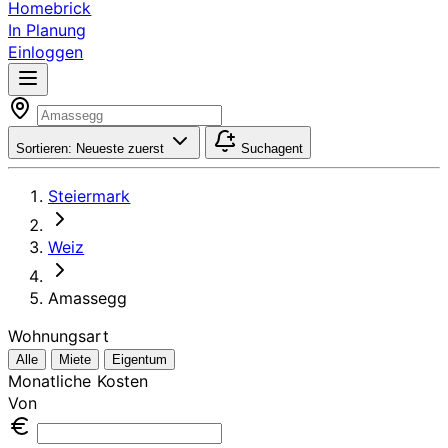
Homebrick
In Planung
Einloggen
Sortieren:
Neueste zuerst
Suchagent
Steiermark
Weiz
Amassegg
Wohnungsart
Alle
Miete
Eigentum
Monatliche Kosten
Von