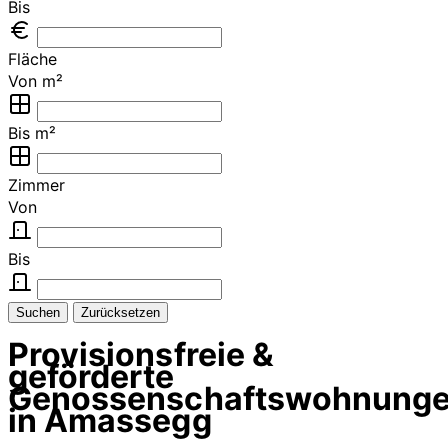
Bis
Fläche
Von m²
Bis m²
Zimmer
Von
Bis
Suchen
Zurücksetzen
Provisionsfreie &
geförderte
Genossenschaftswohnung
in Amassegg