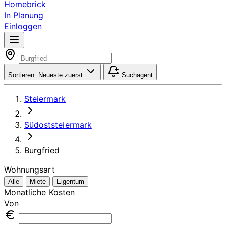
Homebrick
In Planung
Einloggen
Sortieren:
Neueste zuerst
Suchagent
Steiermark
Südoststeiermark
Burgfried
Wohnungsart
Alle
Miete
Eigentum
Monatliche Kosten
Von