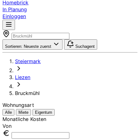
Homebrick
In Planung
Einloggen
Sortieren:
Neueste zuerst
Suchagent
Steiermark
Liezen
Bruckmühl
Wohnungsart
Alle
Miete
Eigentum
Monatliche Kosten
Von