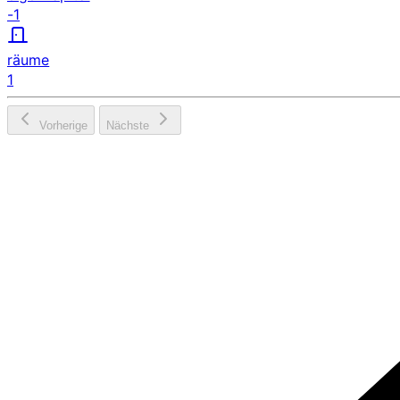
-1
räume
1
Vorherige
Nächste