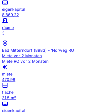
eigenkapital
8.869,22
räume
3
Bad Mitterndorf (8983)
- 'Norweg
RO
Miete
vor 2 Monaten
Miete
RO
vor 2 Monaten
miete
470.98
fläche
31.5 m²
eigenkapital