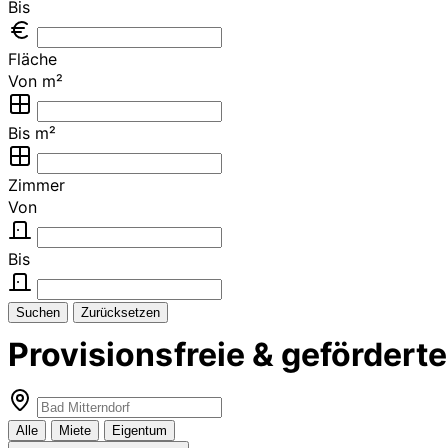
Bis
Fläche
Von m²
Bis m²
Zimmer
Von
Bis
Suchen
Zurücksetzen
Provisionsfreie & geförder
Alle
Miete
Eigentum