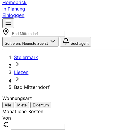
Homebrick
In Planung
Einloggen
Sortieren:
Neueste zuerst
Suchagent
Steiermark
Liezen
Bad Mitterndorf
Wohnungsart
Alle
Miete
Eigentum
Monatliche Kosten
Von