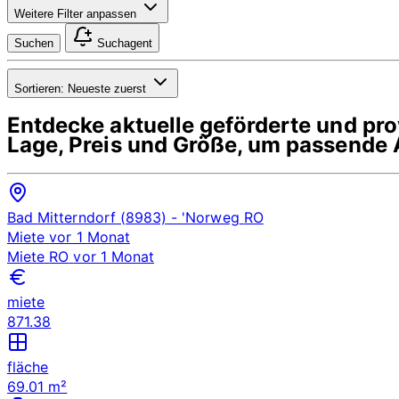
Weitere Filter anpassen
Suchen
Suchagent
Sortieren:
Neueste zuerst
Entdecke aktuelle geförderte und p
Lage, Preis und Größe, um passende 
Bad Mitterndorf (8983)
- 'Norweg
RO
Miete
vor 1 Monat
Miete
RO
vor 1 Monat
miete
871.38
fläche
69.01 m²