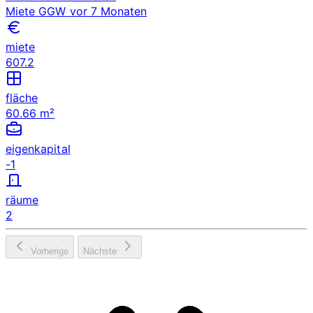
Miete
GGW
vor 7 Monaten
miete
607.2
fläche
60.66 m²
eigenkapital
-1
räume
2
Vorherige
Nächste