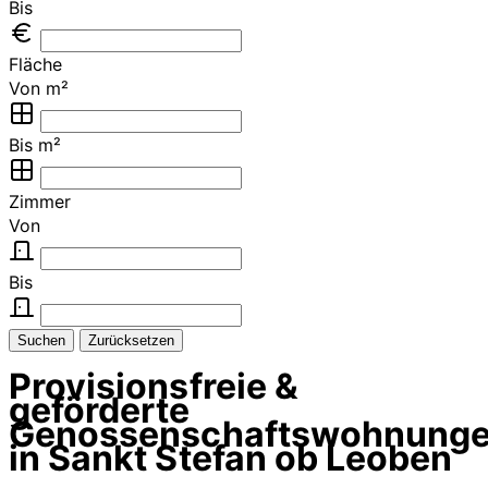
Bis
Fläche
Von m²
Bis m²
Zimmer
Von
Bis
Suchen
Zurücksetzen
Provisionsfreie &
geförderte
Genossenschaftswohnung
in Sankt Stefan ob Leoben