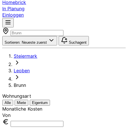
Homebrick
In Planung
Einloggen
Sortieren:
Neueste zuerst
Suchagent
Steiermark
Leoben
Brunn
Wohnungsart
Alle
Miete
Eigentum
Monatliche Kosten
Von