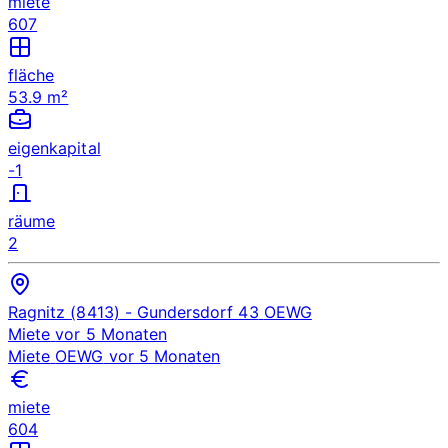
miete
607
fläche
53.9 m²
eigenkapital
-1
räume
2
Ragnitz (8413)
- Gundersdorf 43
OEWG
Miete
vor 5 Monaten
Miete
OEWG
vor 5 Monaten
miete
604