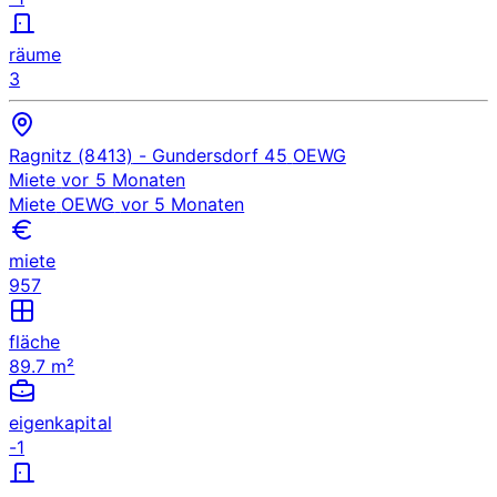
räume
3
Ragnitz (8413)
- Gundersdorf 45
OEWG
Miete
vor 5 Monaten
Miete
OEWG
vor 5 Monaten
miete
957
fläche
89.7 m²
eigenkapital
-1