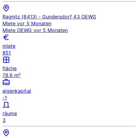
Ragnitz (8413)
- Gundersdorf 43
OEWG
Miete
vor 5 Monaten
Miete
OEWG
vor 5 Monaten
miete
851
fläche
78.6 m²
eigenkapital
-1
räume
3