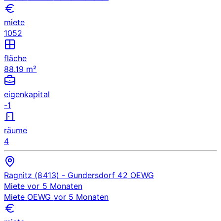
miete
1052
fläche
88.19 m²
eigenkapital
-1
räume
4
Ragnitz (8413)
- Gundersdorf 42
OEWG
Miete
vor 5 Monaten
Miete
OEWG
vor 5 Monaten