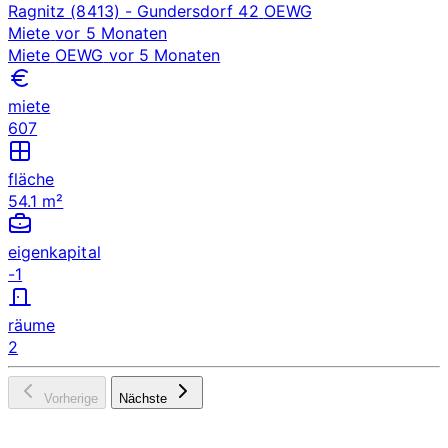
Ragnitz (8413)
- Gundersdorf 42
OEWG
Miete
vor 5 Monaten
Miete
OEWG
vor 5 Monaten
miete
607
fläche
54.1 m²
eigenkapital
-1
räume
2
Vorherige
Nächste