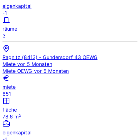
eigenkapital
-1
räume
3
Ragnitz (8413)
- Gundersdorf 43
OEWG
Miete
vor 5 Monaten
Miete
OEWG
vor 5 Monaten
miete
851
fläche
78.6 m²
eigenkapital
-1