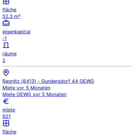
fläche
52.3 m²
eigenkapital
-1
räume
2
Ragnitz (8413)
- Gundersdorf 44
OEWG
Miete
vor 5 Monaten
Miete
OEWG
vor 5 Monaten
miete
921
fläche