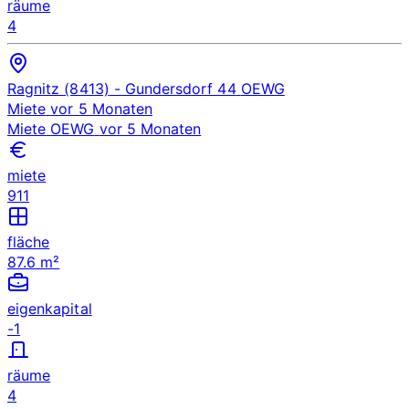
räume
4
Ragnitz (8413)
- Gundersdorf 44
OEWG
Miete
vor 5 Monaten
Miete
OEWG
vor 5 Monaten
miete
911
fläche
87.6 m²
eigenkapital
-1
räume
4