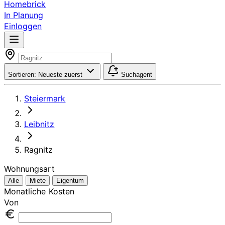
Homebrick
In Planung
Einloggen
Sortieren:
Neueste zuerst
Suchagent
Steiermark
Leibnitz
Ragnitz
Wohnungsart
Alle
Miete
Eigentum
Monatliche Kosten
Von