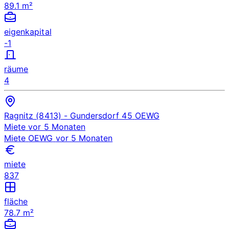
89.1 m²
eigenkapital
-1
räume
4
Ragnitz (8413)
- Gundersdorf 45
OEWG
Miete
vor 5 Monaten
Miete
OEWG
vor 5 Monaten
miete
837
fläche
78.7 m²