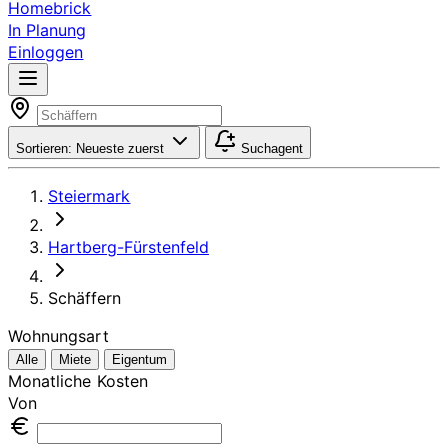
Homebrick
In Planung
Einloggen
Sortieren:
Neueste zuerst
Suchagent
Steiermark
Hartberg-Fürstenfeld
Schäffern
Wohnungsart
Alle
Miete
Eigentum
Monatliche Kosten
Von