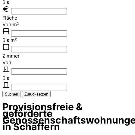
Bis
Fläche
Von m²
Bis m²
Zimmer
Von
Bis
Suchen
Zurücksetzen
Provisionsfreie &
geförderte
Genossenschaftswohnung
in Schäffern