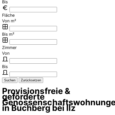
Bis
Fläche
Von m²
Bis m²
Zimmer
Von
Bis
Suchen
Zurücksetzen
Provisionsfreie &
geförderte
Genossenschaftswohnung
in Buchberg bei Ilz