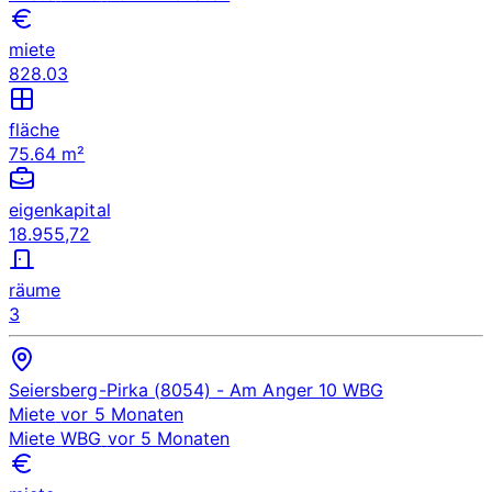
miete
828.03
fläche
75.64 m²
eigenkapital
18.955,72
räume
3
Seiersberg-Pirka (8054)
- Am Anger 10
WBG
Miete
vor 5 Monaten
Miete
WBG
vor 5 Monaten