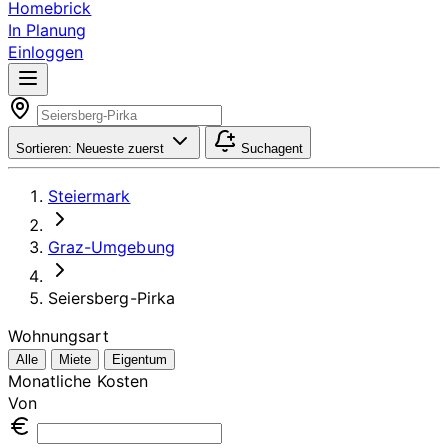
Homebrick
In Planung
Einloggen
Sortieren:
Neueste zuerst
Suchagent
Steiermark
Graz-Umgebung
Seiersberg-Pirka
Wohnungsart
Alle
Miete
Eigentum
Monatliche Kosten
Von