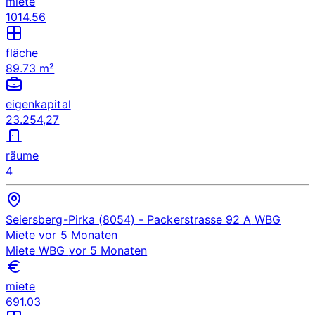
miete
1014.56
fläche
89.73 m²
eigenkapital
23.254,27
räume
4
Seiersberg-Pirka (8054)
- Packerstrasse 92 A
WBG
Miete
vor 5 Monaten
Miete
WBG
vor 5 Monaten
miete
691.03